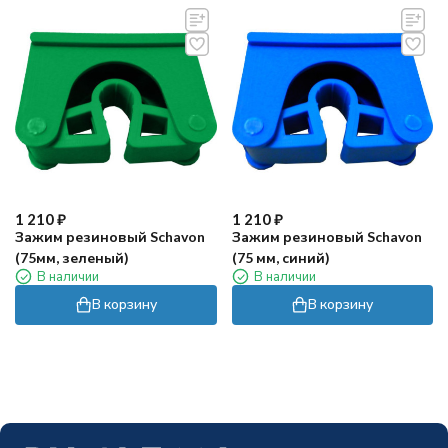
1 210
₽
1 210
₽
Зажим резиновый Schavon
Зажим резиновый Schavon
(75мм, зеленый)
(75 мм, синий)
В наличии
В наличии
В корзину
В корзину