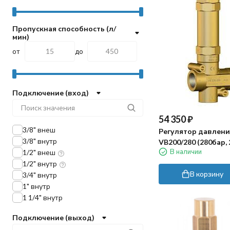
Пропускная способность (л/
мин)
от
до
Подключение (вход)
54 350
₽
3/8" внеш
Регулятор давлени
3/8" внутр
VB200/280 (280бар,
В наличии
1/2" внеш
1"г-1"г, By-pass 1"г)
1/2" внутр
В корзину
3/4" внутр
1" внутр
1 1/4" внутр
Подключение (выход)