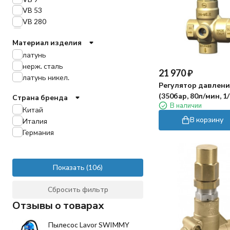
VB 53
VB 280
VB 350
Материал изделия
TIMAX
латунь
HXM
нерж. сталь
H168
21 970
₽
латунь никел.
UV31
Регулятор давлени
VB450/200
(350бар, 80л/мин, 1/
Страна бренда
VB450/300
В наличии
pass 1/2"г, отв. мано
Китай
VB80/280
В корзину
Италия
VB36
Германия
VB33
VB5
VB80/150
Показать
VB85/310
Pulsar RV
Сбросить фильтр
VB83
VB40/1000
Отзывы о товарах
VB160/160
VB250/500
Пылесос Lavor SWIMMY