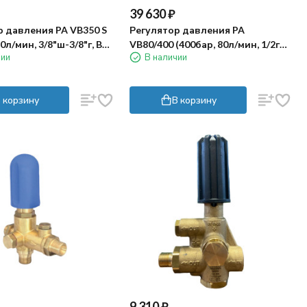
39 630
₽
р давления PA VB350 S
Регулятор давления PA
0л/мин, 3/8"ш-3/8"г, By-
VB80/400 (400бар, 80л/мин, 1/2г-г,
чии
В наличии
)
By-pass 1/2г)
 корзину
В корзину
9 310
₽