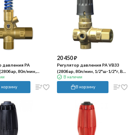
20 450
₽
р давления PA
Регулятор давления PA VB33
(280бар, 80л/мин,
(280бар, 80л/мин, 1/2"ш-1/2"г, By-
чии
В наличии
г, By-pass)
pass 1/2"г)
 корзину
В корзину