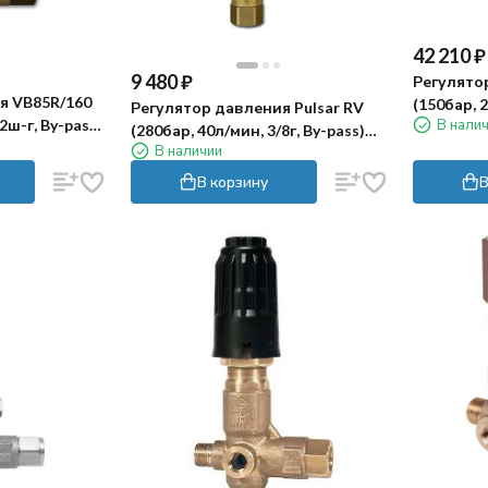
42 210
₽
9 480
₽
Регулято
я VB85R/160
(150бар, 2
Регулятор давления Pulsar RV
В нали
2ш-г, By-pass
(280бар, 40л/мин, 3/8г, By-pass)
В наличии
PA FR
В корзину
В