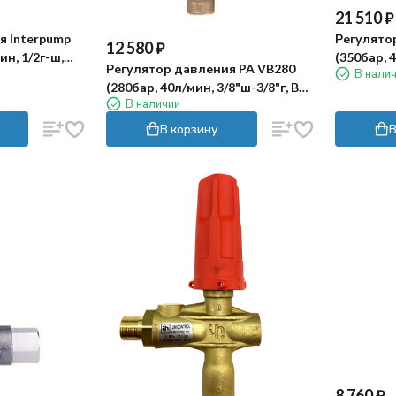
21 510
₽
я Interpump
Регулято
12 580
₽
ин, 1/2г-ш,
(350бар, 4
Регулятор давления PA VB280
В нали
pass 1/2"г
(280бар, 40л/мин, 3/8"ш-3/8"г, By-
В наличии
pass 1/2"г)
В корзину
В
8 760
₽