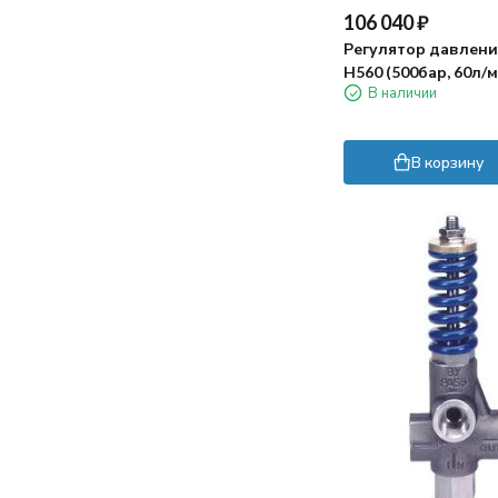
106 040
₽
Регулятор давлени
H560 (500бар, 60л/м
В наличии
By-pass 1/2г, нерж)
В корзину