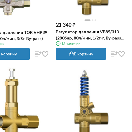
21 340
₽
Регулятор давления VB85/310
р давления TOR VHP39
(280бар, 80л/мин, 1/2г-г, By-pass
0л/мин, 3/8г, By-pass)
В наличии
чии
1/2г) PA FR
 корзину
В корзину