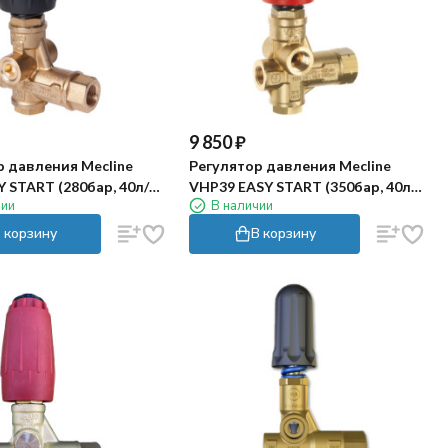
9 850
₽
р давления Mecline
Регулятор давления Mecline
 START (280бар, 40л/
VHP39 EASY START (350бар, 40л/
чии
В наличии
-3/8"г, By-pass 3/8"г)
мин, 3/8г-г, By-pass 3/8г)
 корзину
В корзину