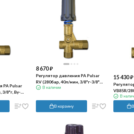
8 670
₽
Регулятор давления PA Pulsar
15 430
₽
RV (280бар, 40л/мин, 3/8"г-3/8"ш,
Регулято
 PA Pulsar
В наличии
By-pass 3/8"г)
VB85R/280
 3/8"г, By-
В нали
1/2г-1/2г,
В корзину
В