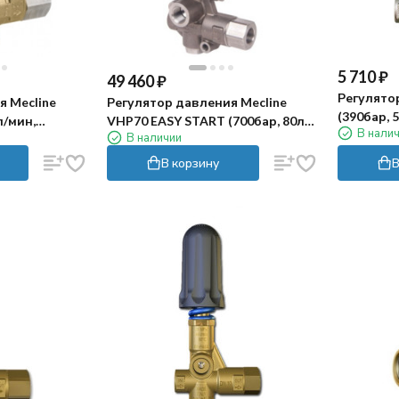
5 710
₽
49 460
₽
Регулято
я Mecline
Регулятор давления Mecline
(390бар, 5
л/мин,
VHP70 EASY START (700бар, 80л/
В нали
В наличии
/2"г, лат)
мин, 1/2г-г, By-pass 1/2г, нерж)
В корзину
В