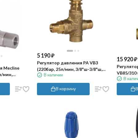
5 190
₽
15 920
₽
Регулятор давления PA VB3
Регулято
я Mecline
(220бар, 25л/мин, 3/8"ш-3/8"ш,
VB85/310 
л/мин,
В наличии
By-pass 3/8"г)
В нали
1/2"г-1/2"
/2"г,
В корзину
В