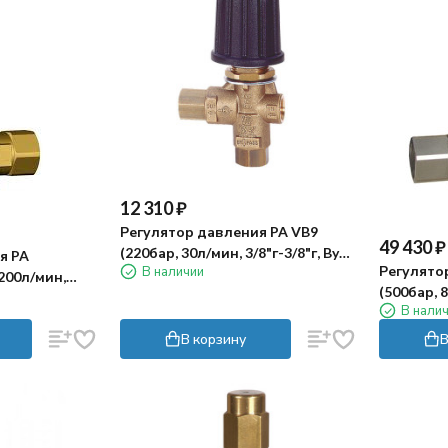
12 310
₽
Регулятор давления PA VB9
49 430
₽
(220бар, 30л/мин, 3/8"г-3/8"г, By-
я PA
Регулято
В наличии
pass 3/8"г)
 200л/мин,
(500бар, 8
В нали
pass 1/2"г
В корзину
В