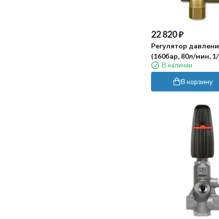
VHP 21/250
на дне прям много крупного мусора, то
VHP 18/160
лучше сначала собрать его сачком))
VRC25
22 820
₽
VRT3
VHP80
Регулятор давлени
VHP31/250
(160бар, 80л/мин, 1/
В наличии
TZ
1/2г) PA FR
VRS3
В корзину
VHP66
UNIFIT 30