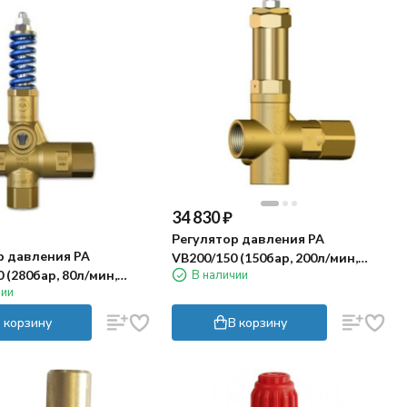
34 830
₽
Регулятор давления PA
р давления PA
VB200/150 (150бар, 200л/мин,
В наличии
 (280бар, 80л/мин,
1"г-1"г)
чии
 By-pass 1/2г)
 корзину
В корзину