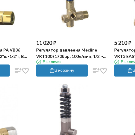
11 020
₽
5 210
₽
я PA VB36
Регулятор давления Mecline
Регулято
2"ш-1/2"г, By-
VRT100 (170бар, 100л/мин, 1/2г-
VRT3 EASY
В наличии
В нали
м. 1/4"г)
"г, By-pass 1/2г)
мин, 3/8"г
В корзину
В