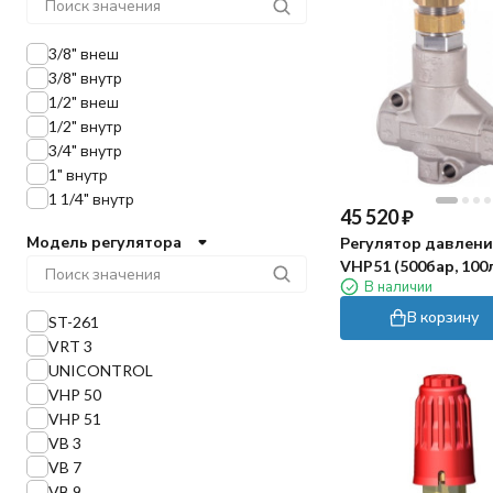
3/8" внеш
3/8" внутр
1/2" внеш
1/2" внутр
3/4" внутр
1" внутр
1 1/4" внутр
45 520
₽
Модель регулятора
Регулятор давлени
VHP51 (500бар, 100
В наличии
1/2"г-1/2"г, By-pass 1
никел.лат)
В корзину
ST-261
VRT 3
UNICONTROL
VHP 50
VHP 51
VB 3
VB 7
VB 9