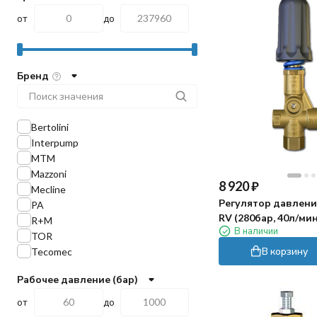
от
до
Бренд
Bertolini
Interpump
MTM
Mazzoni
8 920
₽
Mecline
Регулятор давления
PA
RV (280бар, 40л/мин,
R+M
В наличии
pass)
TOR
В корзину
Tecomec
Рабочее давление (бар)
от
до