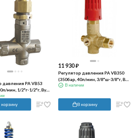
11 930
₽
Регулятор давления PA VB350
(350бар, 40л/мин, 3/8"ш-3/8"г, By-
р давления PA VB53
В наличии
pass 1/2"г)
0л/мин, 1/2"г-1/2"г, By-
чии
, нерж)
 корзину
В корзину