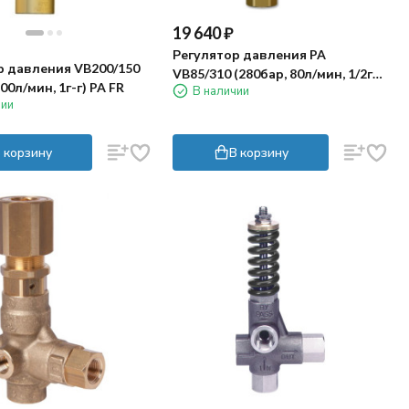
19 640
₽
Регулятор давления PA
р давления VB200/150
VB85/310 (280бар, 80л/мин, 1/2г-г,
00л/мин, 1г-г) PA FR
В наличии
By-pass)
чии
 корзину
В корзину