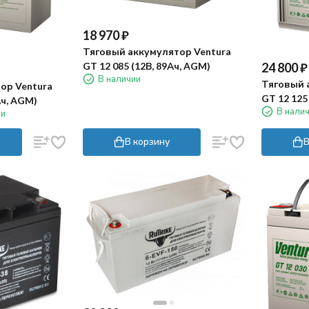
18 970
₽
Тяговый аккумулятор Ventura
GT 12 085 (12В, 89Ач, AGM)
24 800
₽
В наличии
Тяговый 
ор Ventura
GT 12 125
Ач, AGM)
В нали
ии
В корзину
В