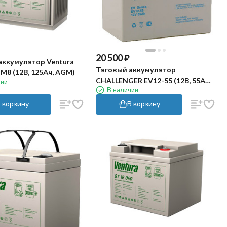
20 500
₽
аккумулятор Ventura
Тяговый аккумулятор
 M8 (12В, 125Ач, AGM)
CHALLENGER EV12-55 (12В, 55Ач,
чии
В наличии
AGM)
 корзину
В корзину