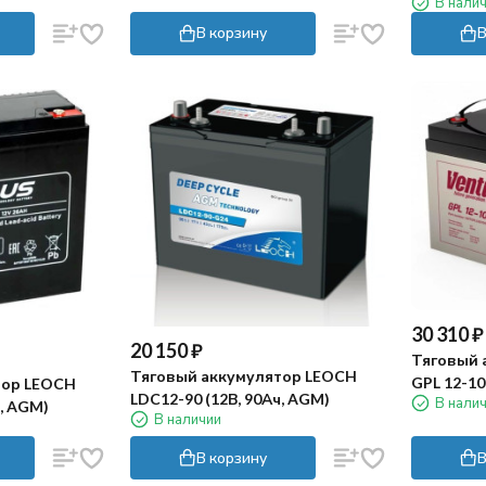
В нали
В корзину
В
30 310
₽
20 150
₽
Тяговый 
Тяговый аккумулятор LEOCH
GPL 12-10
тор LEOCH
LDC12-90 (12В, 90Ач, AGM)
В нали
ч, AGM)
В наличии
В корзину
В