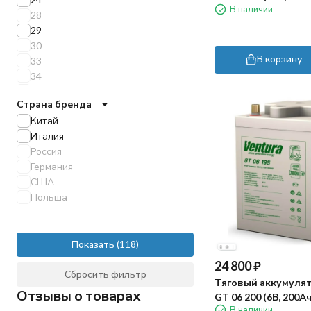
В наличии
28
29
30
В корзину
33
34
37
Страна бренда
40
Китай
45
Италия
46
Россия
47
Германия
50
США
52
Польша
54
55
60
65
Показать
66
24 800
₽
Сбросить фильтр
69
Тяговый аккумулят
70
Отзывы о товарах
GT 06 200 (6В, 200А
71
В наличии