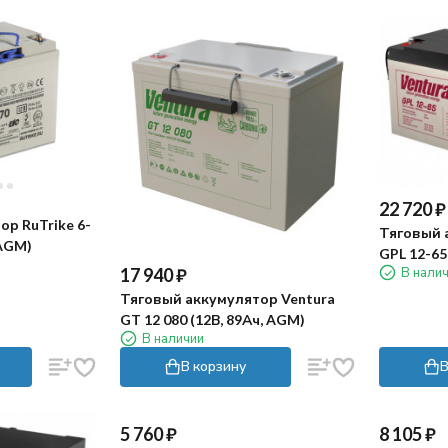
22 720
₽
р RuTrike 6-
Тяговый 
 AGM)
GPL 12-65
В нали
17 940
₽
Тяговый аккумулятор Ventura
GT 12 080 (12В, 89Ач, AGM)
В наличии
В корзину
В