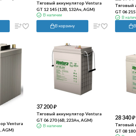
Тяговый аккумулятор Ventura
Тяговый 
GT 12 145 (12В, 132Ач, AGM)
GT 06 215
В наличии
В нали
В корзину
В
37 200
₽
Тяговый аккумулятор Ventura
28 340
₽
GT 06 270 (6В, 223Ач, AGM)
ор Ventura
Тяговый 
В наличии
ч, AGM)
GT 08 180