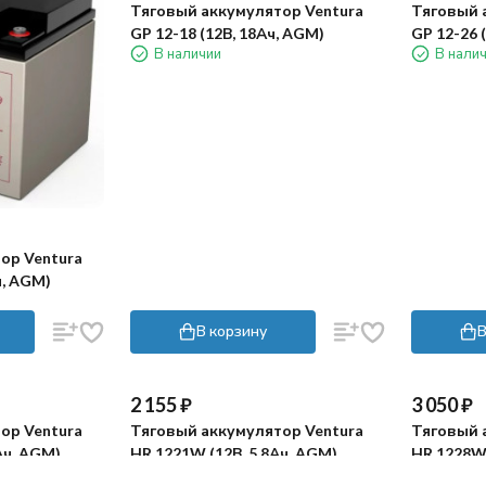
8 105
₽
Тяговый 
5 760
₽
GP 12-26 
ор Ventura
В нали
ч, AGM)
Тяговый аккумулятор Ventura
GP 12-18 (12В, 18Ач, AGM)
В наличии
В корзину
В