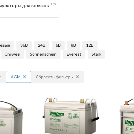
169
муляторы для колясок
левые
36В
24В
6В
8В
12В
Chilwee
Sonnenschein
Everest
Stark
AGM
Сбросить фильтры