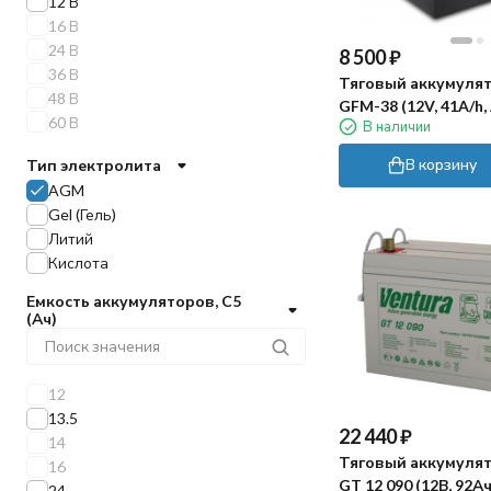
12 В
ZUBR
16 В
Gelbert
24 В
8 500
₽
SKN
36 В
Тяговый аккумулято
VOLAT
48 В
GFM-38 (12V, 41A/h
60 В
В наличии
В корзину
Тип электролита
AGM
Gel (Гель)
Литий
Кислота
Емкость аккумуляторов, C5
(Ач)
12
13.5
22 440
₽
14
Тяговый аккумулят
16
GT 12 090 (12В, 92А
24