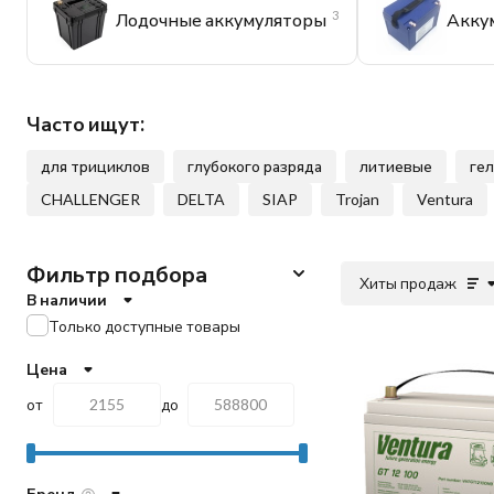
3
Лодочные аккумуляторы
Акку
Часто ищут:
для трициклов
глубокого разряда
литиевые
ге
CHALLENGER
DELTA
SIAP
Trojan
Ventura
Фильтр подбора
Хиты продаж
В наличии
Только доступные товары
Цена
от
до
Бренд