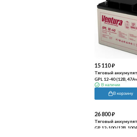
155
160
162
167
170
172
173
175
177
15 110
₽
180
181
Тяговый аккумулят
GPL 12-40 (12В, 47А
184
В наличии
185
186
188
В корзину
190
194
195
197
198