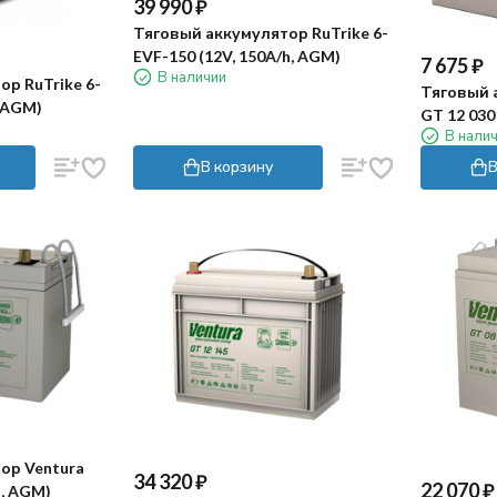
39 990
₽
Тяговый аккумулятор RuTrike 6-
EVF-150 (12V, 150A/h, AGM)
7 675
₽
В наличии
р RuTrike 6-
Тяговый 
, AGM)
GT 12 030
В нали
В корзину
В
ор Ventura
34 320
₽
22 070
₽
ч, AGM)