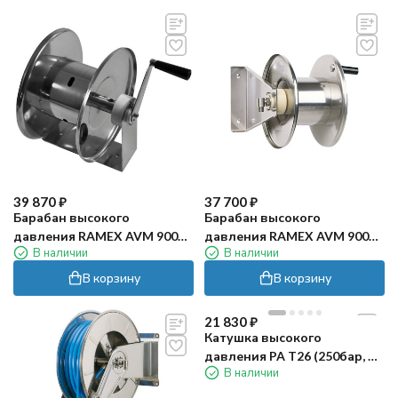
39 870
₽
37 700
₽
Барабан высокого
Барабан высокого
давления RAMEX AVM 9002
давления RAMEX AVM 9000
В наличии
В наличии
FE (200бар, 20м, окраш.)
FE (200бар, 20м, окраш.)
В корзину
В корзину
21 830
₽
Катушка высокого
давления PA T26 (250бар, до
В наличии
20м, пластик/латунь)