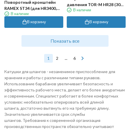
Поворотный кронштейн
давления TOR-M HR28 (30м,
RAMEX ST34 (для HR3400,
В наличии
3/8ш-3/8г, 280бар)
В наличии
нерж)
В корзину
В корзину
Показать все
1
2
...
6
Катушки для шлангов - незаменимое приспособление для
хранения и работы с различными типами рукавов.
Использование барабанов увеличивает безопасность и
эффективность рабочего места, делает его более аккуратным
и современным. Специалист работает в более комфортных
условиях: необязательно оперировать всей длиной
шланга, достаточно вытянуть его на требуемую длину.
Значительно увеличивается срок службы
шлангов. Требования к современной организация
производственных пространств обязательно учитывают