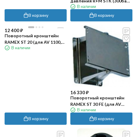
давления R+M STK (300бар,
В наличии
15м, окраш)
В корзину
В корзину
12 400
₽
Поворотный кронштейн
RAMEX ST 20 (для AV 1100,
В наличии
нерж)
16 330
₽
Поворотный кронштейн
RAMEX ST 30 FE (для AV
В наличии
3000-3500)
В корзину
В корзину