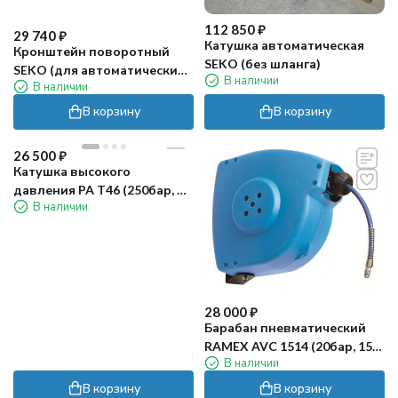
112 850
₽
29 740
₽
Катушка автоматическая
Кронштейн поворотный
SEKO (без шланга)
SEKO (для автоматических
В наличии
В наличии
катушек)
В корзину
В корзину
26 500
₽
Катушка высокого
давления PA T46 (250бар, до
В наличии
40м, пластик/латунь)
28 000
₽
Барабан пневматический
RAMEX AVC 1514 (20бар, 15м,
В наличии
пласт)
В корзину
В корзину