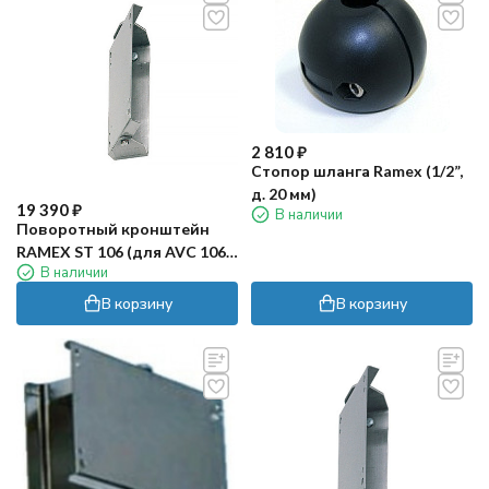
2 810
₽
Стопор шланга Ramex (1/2”,
д. 20 мм)
19 390
₽
В наличии
Поворотный кронштейн
RAMEX ST 106 (для AVC 1060,
В наличии
нерж)
В корзину
В корзину