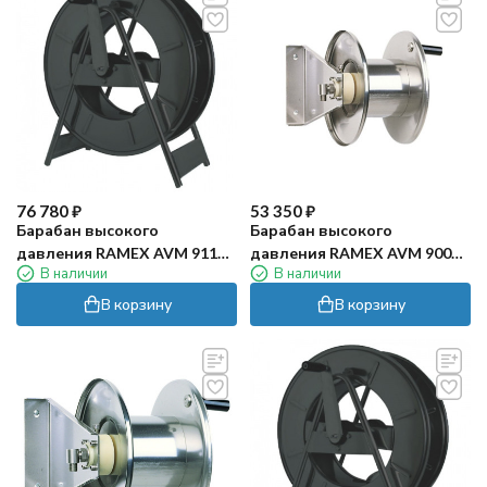
76 780
₽
53 350
₽
Барабан высокого
Барабан высокого
давления RAMEX AVM 9110
давления RAMEX AVM 9000
В наличии
В наличии
FE (200бар, 100м, окраш)
(200бар, 20м, нерж)
В корзину
В корзину