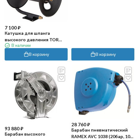
7 100
₽
Катушка для шланга
высокого давления TOR
В наличии
(275бар, 15м, окр. сталь)
В корзину
В корзину
28 760
₽
93 880
₽
Барабан пневматический
Барабан высокого
RAMEX AVC 1038 (20бар, 10м,