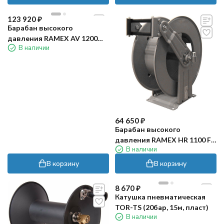
123 920
₽
Барабан высокого
давления RAMEX AV 1200
В наличии
(100бар, 13м, нерж)
64 650
₽
Барабан высокого
давления RAMEX HR 1100 FE
В наличии
(200бар, 20м, окраш)
В корзину
В корзину
8 670
₽
Катушка пневматическая
TOR-TS (20бар, 15м, пласт)
В наличии