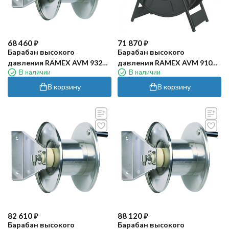
68 460
₽
71 870
₽
Барабан высокого
Барабан высокого
давления RAMEX AVM 9320
давления RAMEX AVM 9100
В наличии
В наличии
(100бар, 20м, нерж)
FE (200бар, 60м, окраш)
В корзину
В корзину
82 610
₽
88 120
₽
Барабан высокого
Барабан высокого