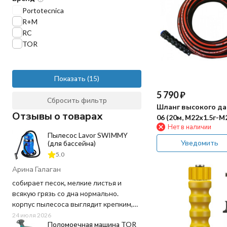
Portotecnica
R+M
RC
TOR
Показать
5 790
₽
Сбросить фильтр
Шланг высокого да
Отзывы о товарах
06 (20м, М22х1.5г-М
Нет в наличии
Пылесос Lavor SWIMMY
Уведомить
(для бассейна)
5.0
Арина Галаган
собирает песок, мелкие листья и
всякую грязь со дна нормально.
корпус пылесоса выглядит крепким,
пластик не "хлипкий", а шланг
24 июля 2026
Поломоечная машина TOR
достаточно длинный, не пришлось