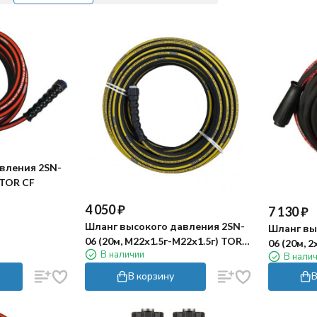
вления 2SN-
) TOR CF
4 050
₽
7 130
₽
Шланг высокого давления 2SN-
Шланг вы
06 (20м, М22х1.5г-М22х1.5г) TOR
06 (20м, 
В наличии
CF
В нали
TOR
В корзину
В