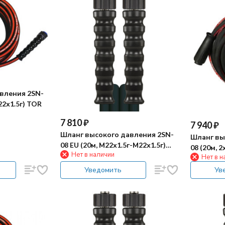
вления 2SN-
22х1.5г) TOR
7 810
₽
7 940
₽
Шланг высокого давления 2SN-
Шланг вы
08 EU (20м, М22х1.5г-М22х1.5г)
08 (20м, 
Нет в наличии
R+M
Нет в н
TOR
Уведомить
Ув