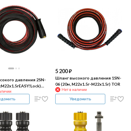
5 200
₽
Шланг высокого давления 1SN-
сокого давления 2SN-
06 (20м, М22х1.5г-М22х1.5г) TOR
2хМ22х1.5гEASY!Lock)
Нет в наличии
аличии
едомить
Уведомить