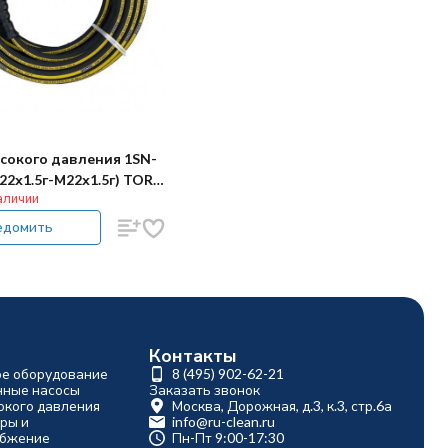
сокого давления 1SN-
М22х1.5г-М22х1.5г) TOR
аличии
едомить
Контакты
ое оборудование
8 (495) 902-62-21
ные насосы
Заказать звонок
окого давления
Москва, Дорожная, д.3, к.3, стр.6а
ры и
info@ru-clean.ru
абжение
Пн-Пт 9:00-17:30