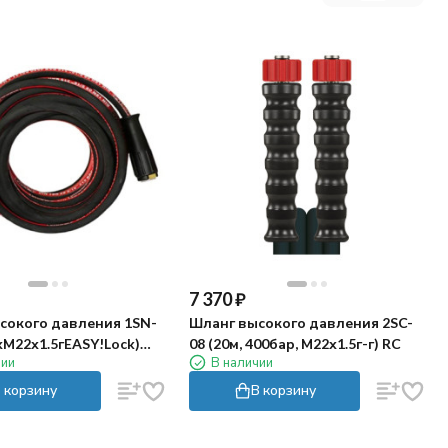
7 370
₽
сокого давления 1SN-
Шланг высокого давления 2SC-
2хМ22х1.5гEASY!Lock)
08 (20м, 400бар, М22х1.5г-г) RC
чии
В наличии
 корзину
В корзину