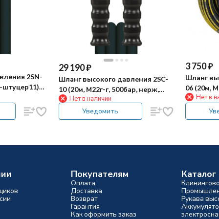
3 750
₽
29 190
₽
вления 2SN-
Шланг вы
Шланг высокого давления 2SC-
г-штуцер11)
06 (20м, 
10 (20м, М22г-г, 500бар, нерж,
Нет в н
CF
Нет в наличии
черный) R+M
Уведомить
Ув
нии
Покупателям
Каталог
Оплата
Клинингов
щиков
Доставка
Промышлен
сии
Возврат
Рукава выс
Гарантия
Аккумулято
Как оформить заказ
электросн