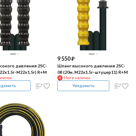
9 550
₽
сокого давления 2SC-
Шланг высокого давления 2SC-
М22х1.5г-М22х1.5г) R+M
08 (20м, М22х1.5г-штуцер11) R+M
аличии
Нет в наличии
едомить
Уведомить