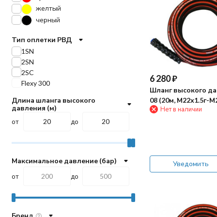
желтый
черный
Тип оплетки РВД
1SN
2SN
2SC
6 280
₽
Flexy 300
Шланг высокого да
Длина шланга высокого
08 (20м, М22х1.5г-М
давления (м)
Нет в наличии
от
до
Максимальное давление (бар)
Уведомить
от
до
Бренд