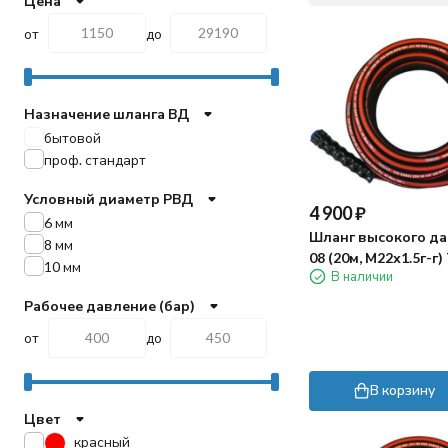
Цена
от
до
Назначение шланга ВД
бытовой
проф. стандарт
Условный диаметр РВД
4 900
₽
6 мм
Шланг высокого да
8 мм
08 (20м, М22х1.5г-г
10 мм
В наличии
Рабочее давление (бар)
от
до
В корзину
Цвет
красный