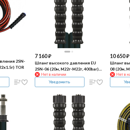
7 160
₽
10 650
₽
вления 2SN-
Шланг высокого давления EU
Шланг вы
22х1.5г) TOR
2SN-06 (20м, М22г-М22г, 400bar)
08 (20м, 
Нет в наличии
Нет в н
R+M
Уведомить
Ув