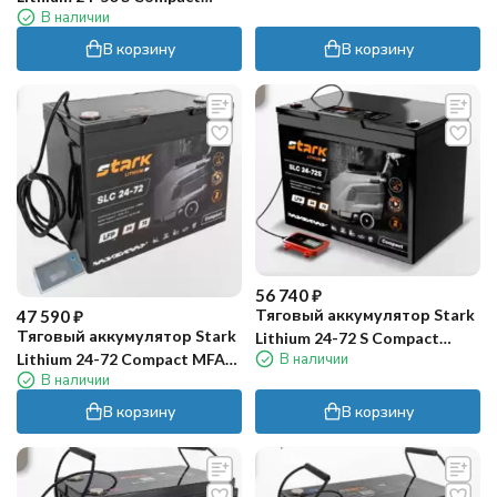
В наличии
MFAV (24В, 50Ач, Li-ion)
В корзину
В корзину
56 740
₽
Тяговый аккумулятор Stark
47 590
₽
Тяговый аккумулятор Stark
Lithium 24-72 S Compact
В наличии
Lithium 24-72 Compact MFAV
MFAV (24В, 72Ач, Li-ion)
В наличии
(24В, 72Ач, Li-ion)
В корзину
В корзину