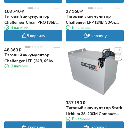
103 740
₽
27 160
₽
Тяговый аккумулятор
Тяговый аккумулятор
Challenger Clean PRO (36В,
Challenger LFP (24В, 30Ач,
В наличии
В наличии
75Ач, LiFePO4)
LiFePO4)
В корзину
В корзину
48 360
₽
Тяговый аккумулятор
Challenger LFP (24В, 65Ач,
В наличии
LiFePO4)
337 190
₽
Тяговый аккумулятор Stark
Lithium 36-200M Compact
В наличии
(36В, 200Ач, Li-ion)
В корзину
В корзину