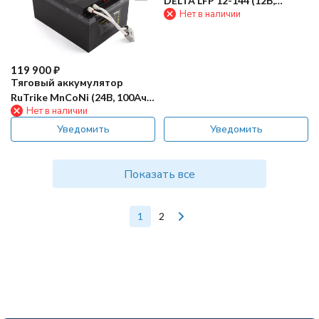
DELTA LFP 12-144 (12В,
Нет в наличии
144Ач, Li-ion)
119 900
₽
Тяговый аккумулятор
RuTrike MnCoNi (24В, 100Ач,
Нет в наличии
Li)
Уведомить
Уведомить
Показать все
1
2