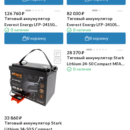
126 760
₽
82 030
₽
Тяговый аккумулятор
Тяговый аккумулятор
Everest Energy LFP-24150
Everest Energy LFP-24105
В наличии
В наличии
PRO(24В, 150Ач, LiFePO4)
PRO (24В, 105Ач, LiFePO4)
В корзину
В корзину
28 370
₽
Тяговый аккумулятор Stark
Lithium 24-50 Compact MFAV
В наличии
(24В, 50Ач, LiFePO4)
33 860
₽
Тяговый аккумулятор Stark
Lithium 24-50 S Compact