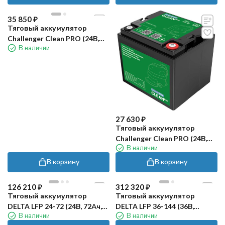
35 850
₽
Тяговый аккумулятор
Challenger Clean PRO (24В,
В наличии
50Ач, LiFePO4)
27 630
₽
Тяговый аккумулятор
Challenger Clean PRO (24В,
В наличии
30Ач, LiFePO4)
В корзину
В корзину
126 210
₽
312 320
₽
Тяговый аккумулятор
Тяговый аккумулятор
DELTA LFP 24-72 (24В, 72Ач,
DELTA LFP 36-144 (36В,
В наличии
В наличии
LI-ion)
144Ач, Li-ion)