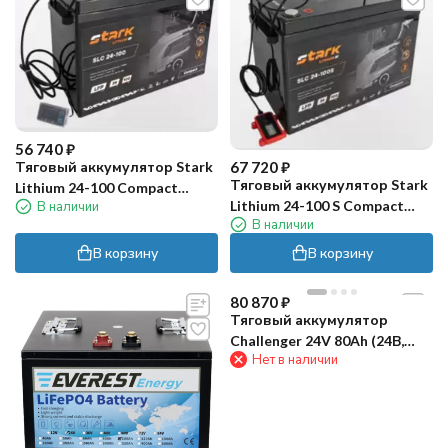
56 740
₽
Тяговый аккумулятор Stark
67 720
₽
Тяговый аккумулятор Stark
Lithium 24-100 Compact
Lithium 24-100 S Compact
В наличии
MFAV (24В, 100Ач, Li-ion)
В наличии
MFAV (24В, 100Ач, Li-ion)
В корзину
В корзину
80 870
₽
Тяговый аккумулятор
Challenger 24V 80Ah (24В,
Нет в наличии
80Ач, LiFePO4)