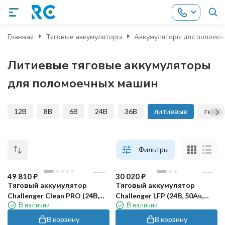
Главная
Тяговые аккумуляторы
Аккумуляторы для поломо
Литиевые тяговые аккумуляторы
для поломоечных машин
12В
8В
6В
24В
36В
литиевые
гелев
Фильтры
49 810
₽
30 020
₽
Тяговый аккумулятор
Тяговый аккумулятор
Challenger Clean PRO (24В,
Challenger LFP (24В, 50Ач,
В наличии
В наличии
65Ач, LiFePO4)
LiFePO4)
В корзину
В корзину