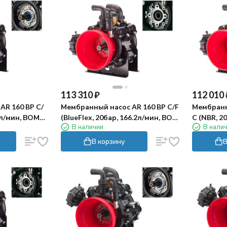
113 310
₽
112 010
AR 160 BP C/
Мембранный насос AR 160 BP C/F
Мембранн
2л/мин, ВОМ
(BlueFlex, 20бар, 166.2л/мин, ВОМ
С (NBR, 2
В наличии
В нали
1"⅜-полый вал 25мм)
1"⅜)
В корзину
В