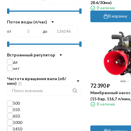
28.6/30мм)
В наличии
В корзину
Поток воды (л/час)
от
до
Встроенный регулятор
да
нет
Частота вращения вала (об/
мин)
72 390
₽
Мембранный насос 
(15 бар, 116,7 л/ми
500
В наличии
25 мм)
550
650
1000
1450
В корзину