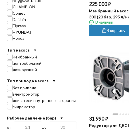
Briggs&Stratton
225 000
₽
CHAMPION
Мембранный насос
Comet
300 (20 бар, 295 л/
Daishin
В наличии
1"⅜-32 мм)
Elpress
В корзину
HYUNDAI
Honda
Koshin
Тип насоса
Mazzoni
мембранный
Mixtron
центробежный
PA
дозирующий
Ramex
SEKO
Тип привода насоса
TOR
без привода
Zongshen
электромотор
Agro Pump
двигатель внутреннего сгорания
EVOLine
гидромотор
HND
QUADRA
Рабочее давление (бар)
31 990
₽
Редуктор для ДВС P
от
до