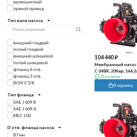
кривошипный
прямой привод
Тип вала насоса
внешний гладкий
полый гладкий
внешний шлицевой
104 440
₽
полый шлицевой
Мембранный насос 
фланец 6 отв.
С (NBR, 20бар, 166.
фланец 3 отв.
В наличии
1"⅜)
ВОМ 1"3/8
В корзину
Тип фланца
SAE J 609 B
SAE J 609 A
MEC 100
D отв. фланца насоса
87 мм