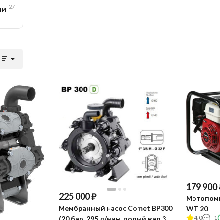
27
ии
179 900
225 000
₽
Мотопомп
Мембранный насос Comet BP300
WT 20
4.0
1
(20 бар, 295 л/мин, полый вал 32