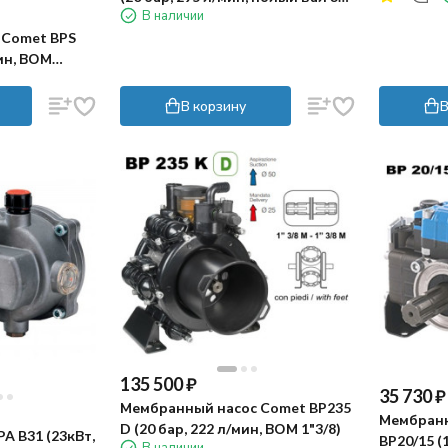
В наличии
мм)
 Comet BPS
мин, ВОМ
В корзину
В
135 500
₽
35 730
₽
Мембранный насос Comet BP235
Мембранн
D (20 бар, 222 л/мин, ВОМ 1"3/8)
A B31 (23кВт,
BP20/15 (
В наличии