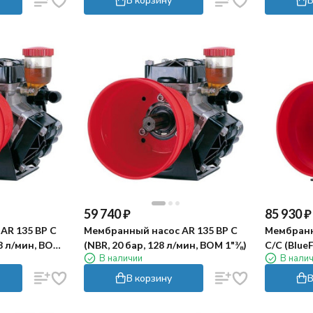
59 740
₽
85 930
₽
AR 135 BP C
Мембранный насос AR 135 BP C
Мембранн
28 л/мин, ВОМ
(NBR, 20 бар, 128 л/мин, ВОМ 1"⅜)
C/C (BlueF
В наличии
В нали
ВОМ 1"⅜)
В корзину
В