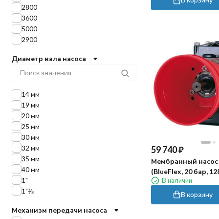
2800
3600
5000
2900
Диаметр вала насоса
14 мм
19 мм
20 мм
25 мм
30 мм
32 мм
59 740
₽
35 мм
Мембранный насос 
40 мм
(BlueFlex, 20 бар, 1
1"
В наличии
1"⅜)
1"⅜
В корзину
Механизм передачи насоса