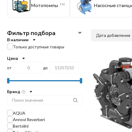
146
Мотопомпы
Насосные станц
Фильтр подбора
Дата добавления
В наличии
Только доступные товары
Цена
от
до
Бренд
AQUA
Annovi Reverberi
Bertolini