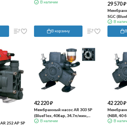
В наличии
мин, ВОМ 1"⅜)
29 570
₽
Мембранн
SGC (BlueF
В нали
внешний 
В корзину
В
42 220
₽
42 220
₽
Мембранный насос AR 303 SP
Мембранн
(BlueFlex, 40бар, 34.7л/мин,
(NBR, 40 
В наличии
В нали
полый вал 40мм)
вал 40 мм
AR 252 AP SP