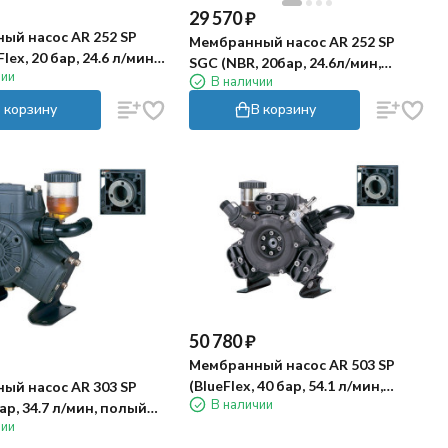
29 570
₽
ый насос AR 252 SP
Мембранный насос AR 252 SP
lex, 20 бар, 24.6 л/мин,
SGC (NBR, 20бар, 24.6л/мин,
чии
вал 20 мм)
В наличии
внешний вал 20 мм)
 корзину
В корзину
50 780
₽
Мембранный насос AR 503 SP
(BlueFlex, 40 бар, 54.1 л/мин,
ый насос AR 303 SP
В наличии
полый вал 40 мм)
бар, 34.7 л/мин, полый
чии
)