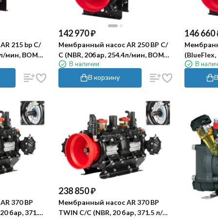
142 970
₽
146 660
R 215 bp C/
Мембранный насос AR 250 BP C/
Мембранн
1л/мин, ВОМ
С (NBR, 20бар, 254.4л/мин, ВОМ
(BlueFlex
В наличии
В нали
1"⅜)
1"⅜-полы
В корзину
В
238 850
₽
AR 370 BP
Мембранный насос AR 370 BP
20 бар, 371.5
TWIN C/C (NBR, 20 бар, 371.5 л/