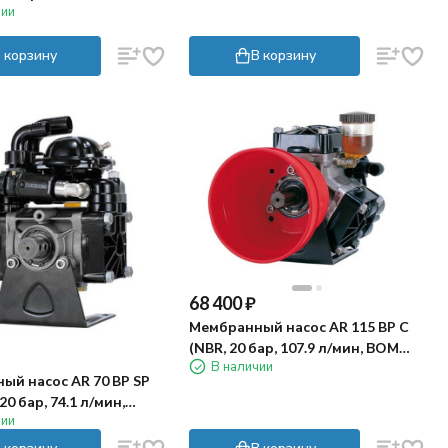
чии
 корзину
В корзину
68 400
₽
Мембранный насос AR 115 BP C
(NBR, 20 бар, 107.9 л/мин, ВОМ
В наличии
1"⅜)
ый насос AR 70 BP SP
 20 бар, 74.1 л/мин,
чии
вал 35 мм)
 корзину
В корзину