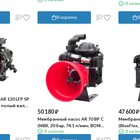
В нали
1"3/8)
В корзину
В
AR 120 LFP SP
н, полый вал
50 180
₽
47 600
₽
Мембранный насос AR 70 BP C
Мембранн
(NBR, 20 бар, 74.1 л/мин, ВОМ
(BlueFlex,
В наличии
В нали
1"⅜)
внешний 
В корзину
В