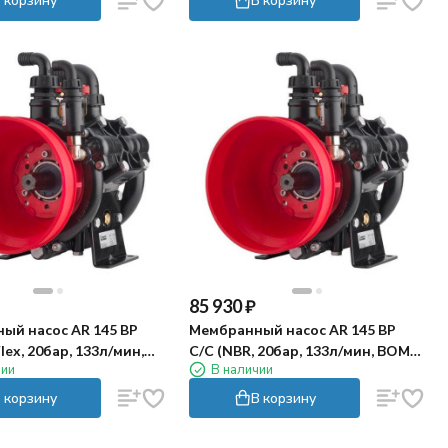
85 930
₽
ый насос AR 145 BP
Мембранный насос AR 145 BP
lex, 20бар, 133л/мин,
C/C (NBR, 20бар, 133л/мин, ВОМ
чии
В наличии
1"⅜)
 корзину
В корзину