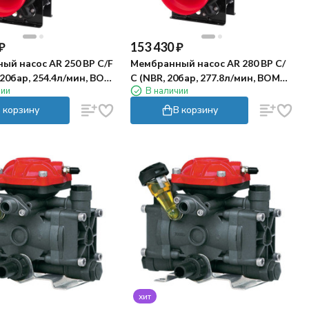
₽
153 430
₽
ый насос AR 250 BP C/F
Мембранный насос AR 280 BP C/
, 20бар, 254.4л/мин, ВОМ
С (NBR, 20бар, 277.8л/мин, ВОМ
чии
В наличии
й вал 25мм)
1"⅜)
 корзину
В корзину
хит