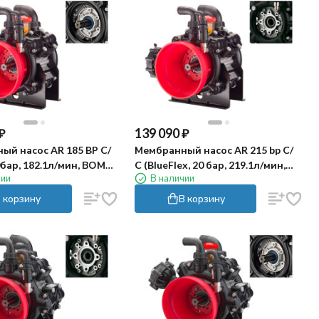
₽
139 090
₽
ый насос AR 185 BP C/
Мембранный насос AR 215 bp C/
0бар, 182.1л/мин, ВОМ
C (BlueFlex, 20 бар, 219.1л/мин,
чии
В наличии
ВОМ 1"⅜-полый вал 32 мм)
 корзину
В корзину