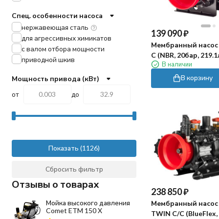
Спец. особенности насоса
нержавеющая сталь
139 090
₽
для агрессивных химикатов
Мембранный насос A
с валом отбора мощности
C (NBR, 20бар, 219.
приводной шкив
В наличии
1"⅜)
В корзину
Мощность привода (кВт)
от
до
Показать
Сбросить фильтр
Отзывы о товарах
238 850
₽
Мойка высокого давления
Мембранный насос 
Comet ETM 150 X
TWIN C/C (BlueFlex, 