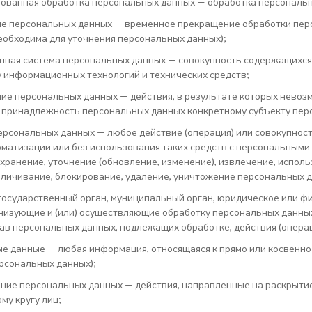
ованная обработка персональных данных — обработка персональн
е персональных данных — временное прекращение обработки перс
еобходима для уточнения персональных данных);
ная система персональных данных — совокупность содержащихся 
у информационных технологий и технических средств;
ие персональных данных — действия, в результате которых нево
принадлежность персональных данных конкретному субъекту пер
ерсональных данных — любое действие (операция) или совокупност
оматизации или без использования таких средств с персональными 
 хранение, уточнение (обновление, изменение), извлечение, испол
езличивание, блокирование, удаление, уничтожение персональных 
государственный орган, муниципальный орган, юридическое или фи
низующие и (или) осуществляющие обработку персональных данны
тав персональных данных, подлежащих обработке, действия (опер
е данные — любая информация, относящаяся к прямо или косвенн
ерсональных данных);
ние персональных данных — действия, направленные на раскрыти
му кругу лиц;