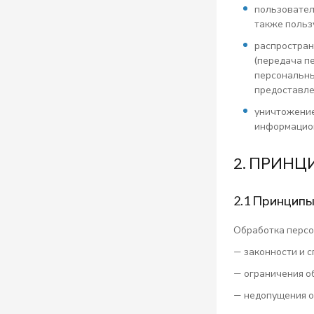
пользовател
также польз
распростран
(передача п
персональны
предоставле
уничтожение
информацион
2. ПРИНЦ
2.1 Принцип
Обработка персо
— законности и 
— ограничения о
— недопущения о