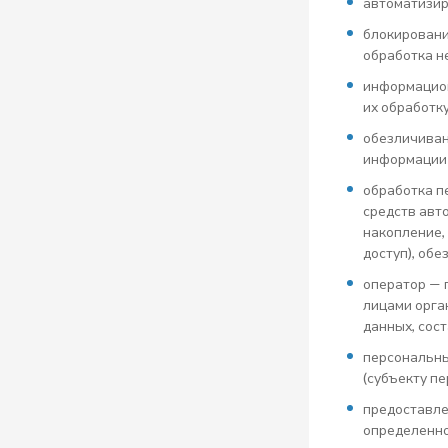
автоматизир
блокировани
обработка н
информацион
их обработк
обезличиван
информации 
обработка п
средств авт
накопление,
доступ), об
оператор — 
лицами орга
данных, сос
персональны
(субъекту п
предоставле
определенно