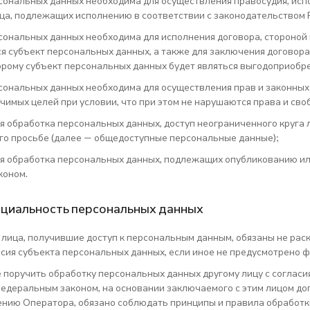
ональных данных необходима для осуществления правосудия, испол
ца, подлежащих исполнению в соответствии с законодательством 
сональных данных необходима для исполнения договора, стороной
ся субъект персональных данных, а также для заключения договор
торому субъект персональных данных будет являться выгодоприобр
сональных данных необходима для осуществления прав и законных 
чимых целей при условии, что при этом не нарушаются права и св
я обработка персональных данных, доступ неограниченного круга 
его просьбе (далее — общедоступные персональные данные);
я обработка персональных данных, подлежащих опубликованию ил
коном.
нциальность персональных данных
 лица, получившие доступ к персональным данным, обязаны не рас
асия субъекта персональных данных, если иное не предусмотрено 
 поручить обработку персональных данных другому лицу с согласия
едеральным законом, на основании заключаемого с этим лицом до
ению Оператора, обязано соблюдать принципы и правила обработк