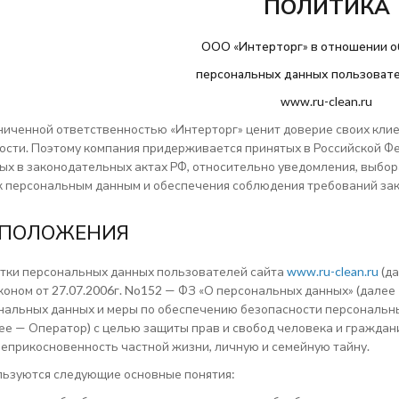
ПОЛИТИКА
ООО «Интерторг» в отношении о
персональных данных пользовате
www.ru-clean.ru
ниченной ответственностью «Интерторг» ценит доверие своих клие
сти. Поэтому компания придерживается принятых в Российской Ф
х в законодательных актах РФ, относительно уведомления, выбора
 к персональным данным и обеспечения соблюдения требований за
Е ПОЛОЖЕНИЯ
тки персональных данных пользователей сайта
www.ru-clean.ru
(да
оном от 27.07.2006г. No152 — ФЗ «О персональных данных» (далее
нальных данных и меры по обеспечению безопасности персональн
ее — Оператор) с целью защиты прав и свобод человека и граждан
неприкосновенность частной жизни, личную и семейную тайну.
льзуются следующие основные понятия: