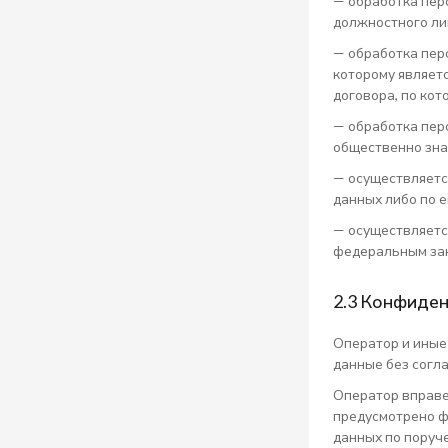
— обработка перс
должностного ли
— обработка пер
которому являет
договора, по ко
— обработка пер
общественно зна
— осуществляетс
данных либо по 
— осуществляетс
федеральным за
2.3 Конфиде
Оператор и иные
данные без согл
Оператор вправе
предусмотрено ф
данных по поруч