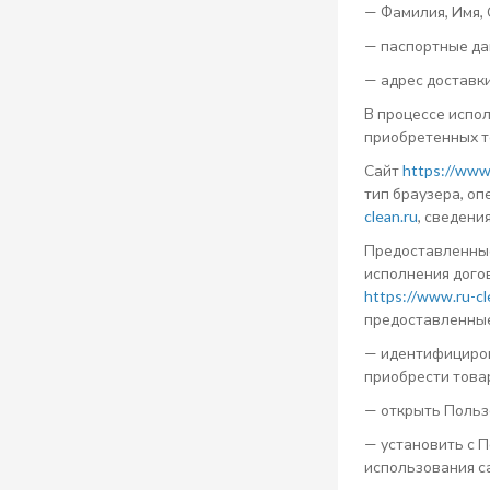
— Фамилия, Имя,
— паспортные да
— адрес доставки
В процессе испо
приобретенных то
Сайт
https://www.
тип браузера, оп
clean.ru
, сведени
Предоставленные
исполнения дого
https://www.ru-cl
предоставленные
— идентифициров
приобрести това
— открыть Польз
— установить с П
использования с