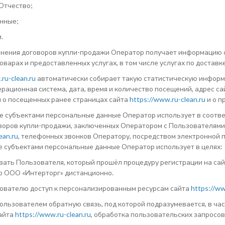
 Отчество;
нные;
.
лнения договоров купли-продажи Оператор получает информацию о
варах и предоставленных услугах, в том числе услугах по доставк
ru-clean.ru
автоматически собирает такую статистическую информац
ерационная система, дата, время и количество посещений, адрес са
я о посещенных ранее страницах сайта
https://www.ru-clean.ru
и о п
 субъектами персональные данные Оператор использует в соотве
воров купли-продажи, заключенных Оператором с Пользователями
ean.ru
, телефонных звонков Оператору, посредством электронной по
 субъектами персональные данные Оператор использует в целях:
ать Пользователя, который прошёл процедуру регистрации на са
р ООО «Интерторг» дистанционно.
ователю доступ к персонализированным ресурсам сайта
https://ww
ользователем обратную связь, под которой подразумевается, в ча
айта
https://www.ru-clean.ru
, обработка пользовательских запросов 