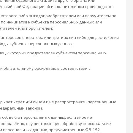
нения судебного акта, акта другого органа или
Российской Федерации об исполнительном производстве;
 которого либо выгодоприобретателем или поручителем по
а по инициативе субъекта персональных данных или
етателем или поручителем;
интересов оператора или третьих лиц либо для достижения
ободы субъекта персональных данных;
лиц к которым предоставлен субъектом персональных
и обязательному раскрытию в соответствии с
крывать третьим лицам и не распространять персональные
федеральным законом.
 субъекта персональных данных, если иное не
говора. Лицо, осуществляющее обработку персональных
и персональных данных, предусмотренные ФЗ-152.