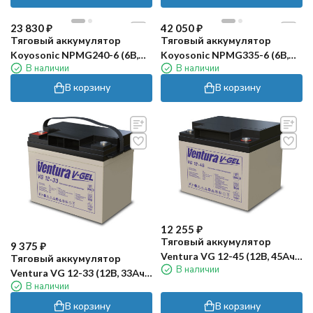
23 830
₽
42 050
₽
Тяговый аккумулятор
Тяговый аккумулятор
Koyosonic NPMG240-6 (6В,
Koyosonic NPMG335-6 (6В,
В наличии
В наличии
240А/ч)
350А/ч)
В корзину
В корзину
12 255
₽
Тяговый аккумулятор
9 375
₽
Ventura VG 12-45 (12В, 45Ач,
Тяговый аккумулятор
В наличии
GEL)
Ventura VG 12-33 (12В, 33Ач,
В наличии
GEL)
В корзину
В корзину