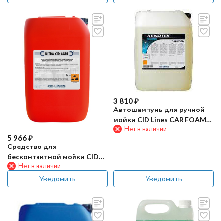
3 810
₽
Автошампунь для ручной
мойки CID Lines CAR FOAM
Нет в наличии
20л
5 966
₽
Средство для
бесконтактной мойки CID
Нет в наличии
Lines NITRA CID 25л
Уведомить
Уведомить