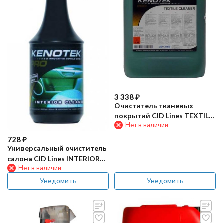
3 338
₽
Очиститель тканевых
покрытий CID Lines TEXTILE
Нет в наличии
CLEANER 10л
728
₽
Универсальный очиститель
салона CID Lines INTERIOR
Нет в наличии
CLEANER 1л
Уведомить
Уведомить