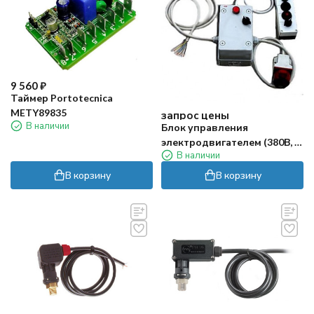
9 560
₽
Таймер Portotecnica
METY89835
запрос цены
В наличии
Блок управления
электродвигателем (380В, 1
В наличии
АВД)
В корзину
В корзину