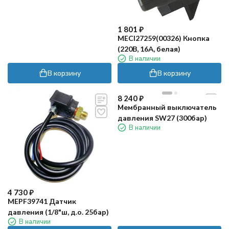
1 801
₽
MECI27259(00326) Кнопка
(220В, 16А, белая)
В наличии
В корзину
В корзину
8 240
₽
Мембранный выключатель
давления SW27 (300бар)
В наличии
4 730
₽
MEPF39741 Датчик
давления (1/8"ш, д.о. 25бар)
В наличии