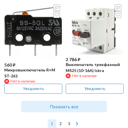
2 786
₽
Выключатель трехфазный
560
₽
Микровыключатель R+M
MS25 (10-16А) Iskra
Нет в наличии
ST-261
Нет в наличии
Уведомить
Уведомить
Показать все
1
2
3