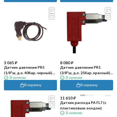
3 065
₽
8 080
₽
Датчик давления PR5
Датчик давления PR1
(1/8"ш, д.о. 40бар, черный)
(3/8"ш, д.о. 25бар, красный)
В наличии
В наличии
PA
PA
В корзину
В корзину
11 610
₽
Датчик расхода PA FL7 (с
пластиковым зондом)
В наличии