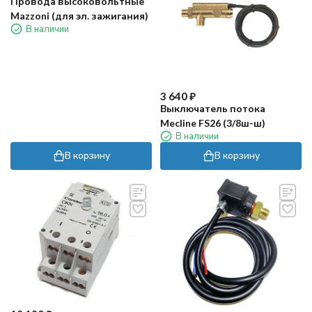
Провода высоковольтные
Mazzoni (для эл. зажигания)
В наличии
3 640
₽
Выключатель потока
Mecline FS26 (3/8ш-ш)
В наличии
В корзину
В корзину