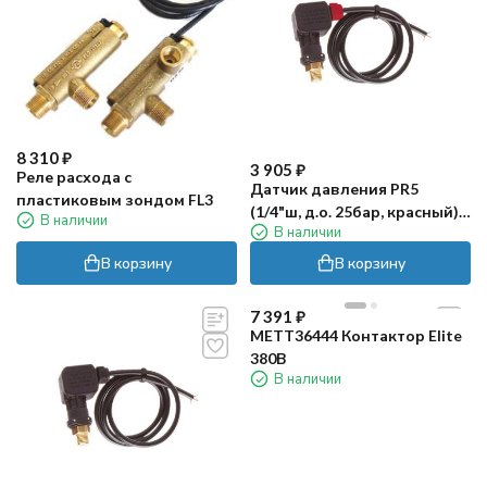
8 310
₽
3 905
₽
Реле расхода с
Датчик давления PR5
пластиковым зондом FL3
(1/4"ш, д.о. 25бар, красный)
В наличии
В наличии
PA
В корзину
В корзину
7 391
₽
METT36444 Контактор Elite
380В
В наличии