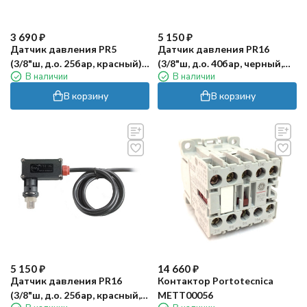
3 690
₽
5 150
₽
Датчик давления PR5
Датчик давления PR16
(3/8"ш, д.о. 25бар, красный)
(3/8"ш, д.о. 40бар, черный,
В наличии
В наличии
PA
нерж) PA
В корзину
В корзину
5 150
₽
14 660
₽
Датчик давления PR16
Контактор Portotecnica
(3/8"ш, д.о. 25бар, красный,
METT00056