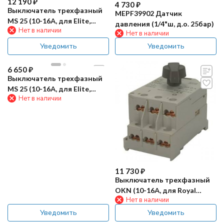
12 190
₽
4 730
₽
Выключатель трехфазный
MEPF39902 Датчик
MS 25 (10-16А, для Elite,
давления (1/4"ш, д.о. 25бар)
Нет в наличии
MECI0829) IPC
Нет в наличии
Уведомить
Уведомить
6 650
₽
Выключатель трехфазный
MS 25 (10-16А, для Elite,
Нет в наличии
MECI29694/71645) R+M
11 730
₽
Выключатель трехфазный
OKN (10-16А, для Royal
Нет в наличии
Press) R+M
Уведомить
Уведомить