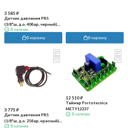
3 585
₽
Датчик давления PR5
(3/8"ш, д.о. 40бар, черный)
В наличии
PA
В корзину
В корзину
12 510
₽
Таймер Portotecnica
METY12237
3 775
₽
В наличии
Датчик давления PR5
(1/8"ш, д.о. 25бар, красный)
В наличии
PA