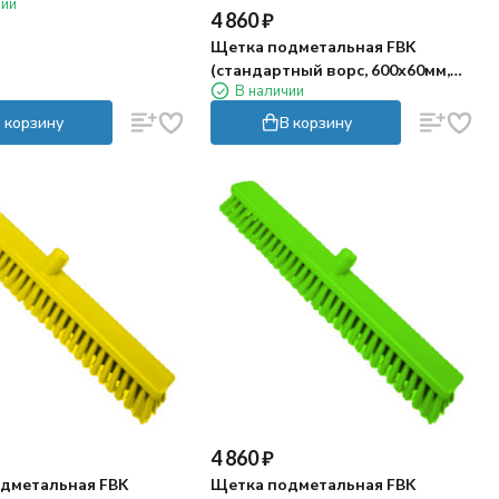
чии
4 860
₽
Щетка подметальная FBK
(стандартный ворс, 600х60мм,
В наличии
белый)
 корзину
В корзину
4 860
₽
дметальная FBK
Щетка подметальная FBK