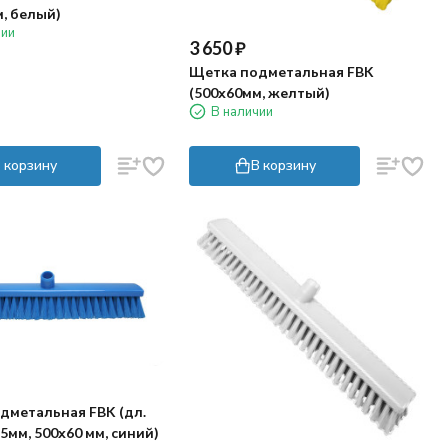
, белый)
чии
3 650
₽
Щетка подметальная FBK
(500х60мм, желтый)
В наличии
 корзину
В корзину
дметальная FBK (дл.
мм, 500х60 мм, синий)