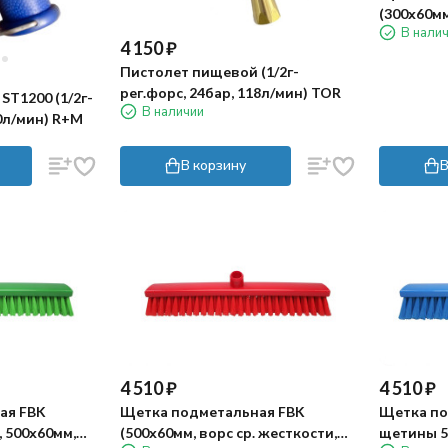
(300х60мм
В нали
4 150
₽
Пистолет пищевой (1/2г-
рег.форс, 24бар, 118л/мин) TOR
ST1200 (1/2г-
В наличии
00л/мин) R+M
В корзину
В
4 510
₽
4 510
₽
ая FBK
Щетка подметальная FBK
Щетка по
 500х60мм,
(500х60мм, ворс ср. жесткости,
щетины 55