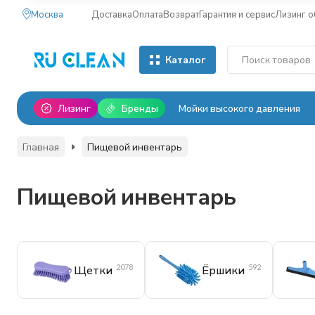
Москва
Доставка
Оплата
Возврат
Гарантия и сервис
Лизинг 
Каталог
Лизинг
Бренды
Мойки высокого давления
Главная
Пищевой инвентарь
Пищевой инвентарь
2078
592
Щетки
Ёршики