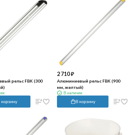
2 710
₽
вый рельс FBK (300
Алюминиевый рельс FBK (900
ый)
мм, желтый)
чии
В наличии
 корзину
В корзину