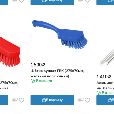
1 500
₽
Щётка ручная FBK (275х70мм,
1 410
₽
жесткий ворс, синий)
В наличии
(275х70мм,
Алюминие
сный)
мм, белый
В нали
В корзину
В