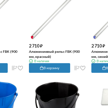
2 710
₽
2 710
₽
 FBK (900
Алюминиевый рельс FBK (900
Алюминие
мм, красный)
мм, синий
В наличии
В нали
В корзину
В