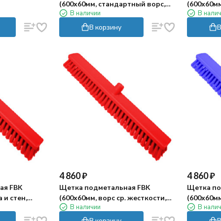
(600х60мм, стандартный ворс,
(600х60м
В наличии
В нали
желтый)
В корзину
В
4 860
₽
4 860
₽
ая FBK
Щетка подметальная FBK
Щетка по
 и стен,
(600х60мм, ворс ср. жесткости,
(600х60мм
В наличии
В нали
красный)
В корзину
В