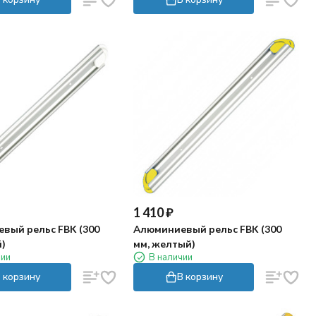
1 410
₽
вый рельс FBK (300
Алюминиевый рельс FBK (300
)
мм, желтый)
чии
В наличии
 корзину
В корзину