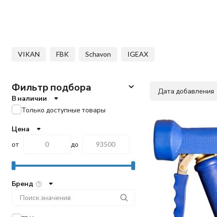
VIKAN
FBK
Schavon
IGEAX
Фильтр подбора
Дата добавления
В наличии
Только доступные товары
Цена
от
до
Бренд