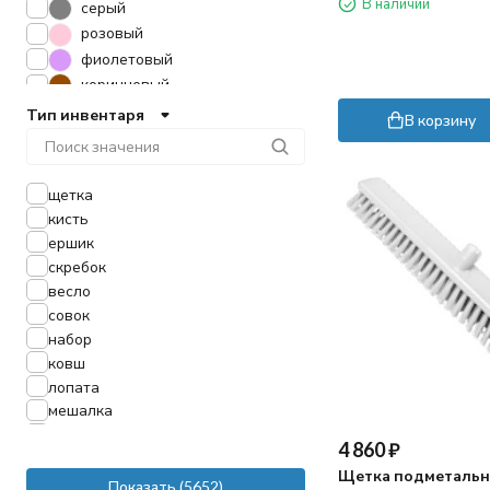
В наличии
зеленый)
серый
розовый
фиолетовый
коричневый
оранжевый
Тип инвентаря
В корзину
серебро
голубой
щетка
кисть
ершик
скребок
весло
совок
набор
ковш
лопата
мешалка
сгон
4 860
₽
сменное лезвие
Щетка подметальн
рукоятки
Показать