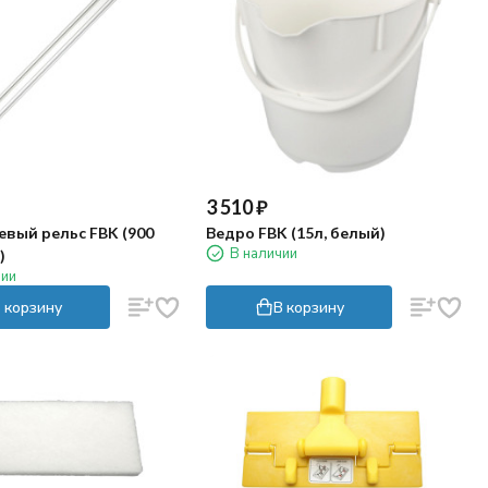
3 510
₽
вый рельс FBK (900
Ведро FBK (15л, белый)
В наличии
)
чии
 корзину
В корзину