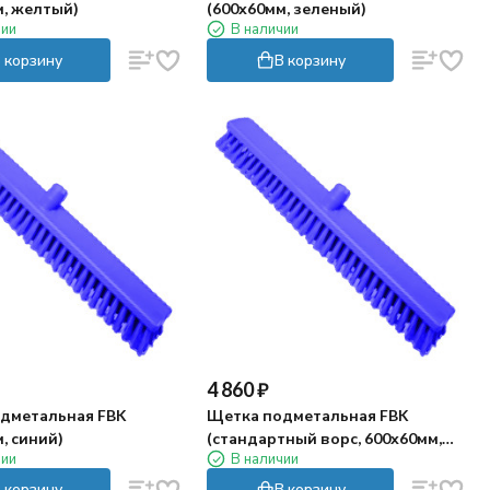
м, желтый)
(600х60мм, зеленый)
чии
В наличии
 корзину
В корзину
4 860
₽
дметальная FBK
Щетка подметальная FBK
, синий)
(стандартный ворс, 600х60мм,
чии
В наличии
синий)
 корзину
В корзину