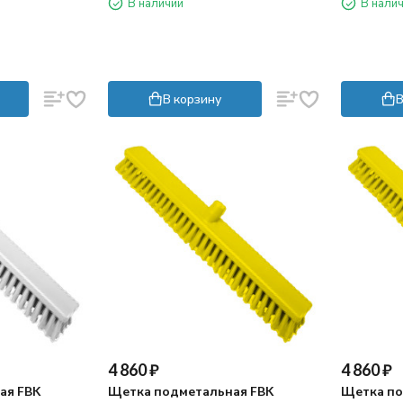
В наличии
В нали
красный)
В корзину
В
4 860
₽
4 860
₽
ая FBK
Щетка подметальная FBK
Щетка по