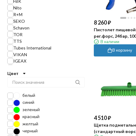
FBK
Nito
R+M
SEKO
8 260
₽
Schavon
Пистолет пищевой 
TOR
рег.форс, 24бар, 1
TTS
В наличии
Tubes International
В корзину
VIKAN
IGEAX
Reiko
Цвет
Uniclean
Haug Bursten
белый
синий
зеленый
красный
4 510
₽
желтый
Щетка подметальн
черный
(стандартный ворс,