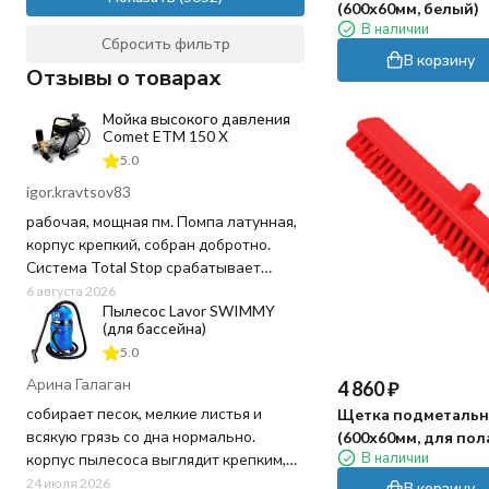
(600х60мм, белый)
держатель инвентаря
В наличии
ведро
Сбросить фильтр
В корзину
держатель МОПа/ПАДа
Отзывы о товарах
МОП
ПАД
Мойка высокого давления
Comet ETM 150 X
пистолет
шланг
5.0
губка
igor.kravtsov83
крышка для ведра
рабочая, мощная пм. Помпа латунная,
вилы
корпус крепкий, собран добротно.
тяпка
Система Total Stop срабатывает
грабли
четко, отпустил курок - движок заглох,
6 августа 2026
метла
Пылесос Lavor SWIMMY
воду и ресурс не тратит попусту.
(для бассейна)
Напор выдает отличный, грязь
5.0
сбивает на ура, даже засохшую глину
с арок. Шланг в комплекте
Арина Галаган
4 860
₽
качественный, не перекручивается
собирает песок, мелкие листья и
Щетка подметальн
постоянно как на дешевых мойках.
всякую грязь со дна нормально.
(600х60мм, для пола
В наличии
корпус пылесоса выглядит крепким,
красный)
пластик не "хлипкий", а шланг
24 июля 2026
В корзину