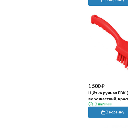
достаточно длинный, не пришлось
ничего докупать. Используем для
чистки бассейна 20 кв.м. в частном
доме - хватает мощности и длины
шнура.
Заказ оформили быстро, в магазине
перезвонили почти сразу, уточнили
пару моментов по доставке. Привезли
в обещанный день, упаковка была
целая, внутри все на месте.
Пока использовали несколько раз -
впечатления хорошие. Конечно если
1 500
₽
на дне прям много крупного мусора, то
Щётка ручная FBK 
лучше сначала собрать его сачком))
ворс жесткий, кра
В наличии
В корзину