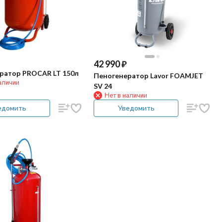
42 990
₽
ратор PROCAR LT 150л
Пеногенератор Lavor FOAMJET
аличии
SV 24
Нет в наличии
едомить
Уведомить