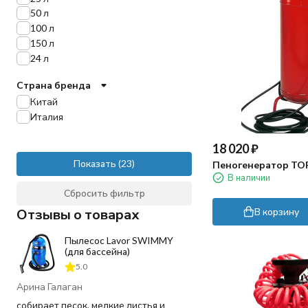
50 л
100 л
150 л
24 л
Страна бренда
Китай
Италия
18 020
₽
Показать
Пеногенератор TOR
В наличии
Сбросить фильтр
В корзину
Отзывы о товарах
Пылесос Lavor SWIMMY
(для бассейна)
5.0
Арина Галаган
собирает песок, мелкие листья и