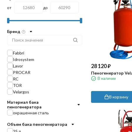
от
до
Бренд
Fabbri
Idrosystem
28 120
₽
Lavor
PROCAR
Пеногенератор Vela
В наличии
RC
TOR
Velargos
В корзину
Материал бака
пеногенератора
окрашенная сталь
Объем бака пеногенератора
25 л