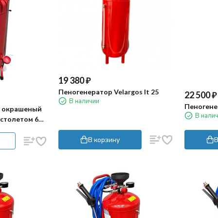
19 380
₽
Пеногенератор Velargos It 25
22 500
₽
В наличии
Пеногенер
л окрашеный
В нали
истолетом 600
В корзину
В