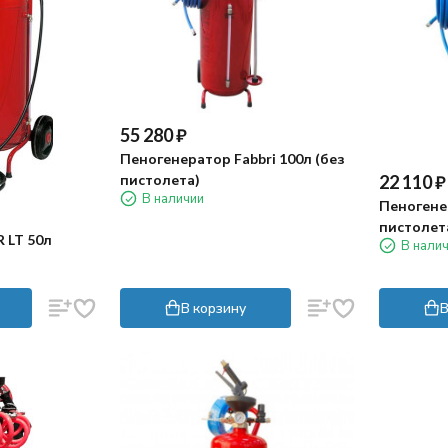
55 280
₽
Пеногенератор Fabbri 100л (без
пистолета)
22 110
₽
В наличии
Пеногенер
пистолет
 LT 50л
В нали
В корзину
В