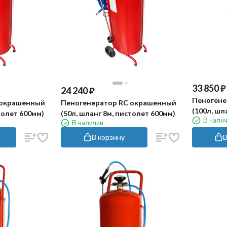
33 850
₽
24 240
₽
Пеногене
 окрашенный
Пеногенератор RC окрашенный
(100л, шл
толет 600мм)
(50л, шланг 8м, пистолет 600мм)
В нали
В наличии
В корзину
В