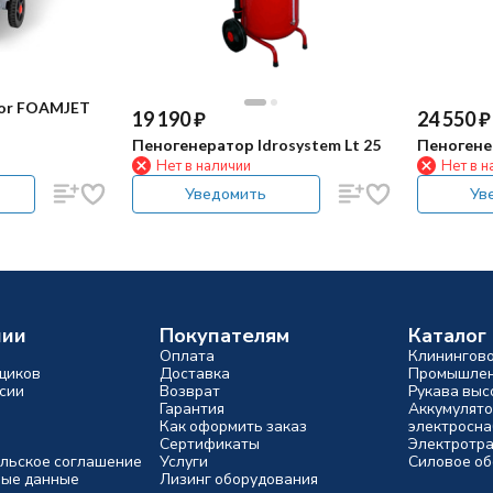
vor FOAMJET
19 190
₽
24 550
₽
Пеногенератор Idrosystem Lt 25
Пеногенер
Нет в наличии
Нет в н
Уведомить
Ув
нии
Покупателям
Каталог
Оплата
Клинингов
щиков
Доставка
Промышлен
сии
Возврат
Рукава выс
Гарантия
Аккумулято
Как оформить заказ
электросн
Сертификаты
Электротр
льское соглашение
Услуги
Силовое о
ые данные
Лизинг оборудования