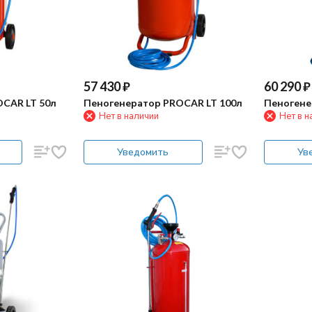
57 430
₽
60 290
₽
CAR LT 50л
Пеногенератор PROCAR LT 100л
Пеногене
Нет в наличии
Нет в н
Уведомить
Ув