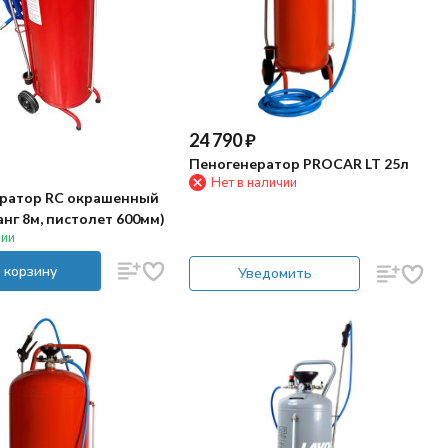
24 790
₽
Пеногенератор PROCAR LT 25л
Нет в наличии
ратор RC окрашенный
анг 8м, пистолет 600мм)
чии
 корзину
Уведомить