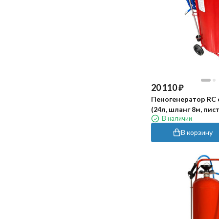
20 110
₽
Пеногенератор RC
(24л, шланг 8м, пис
В наличии
В корзину