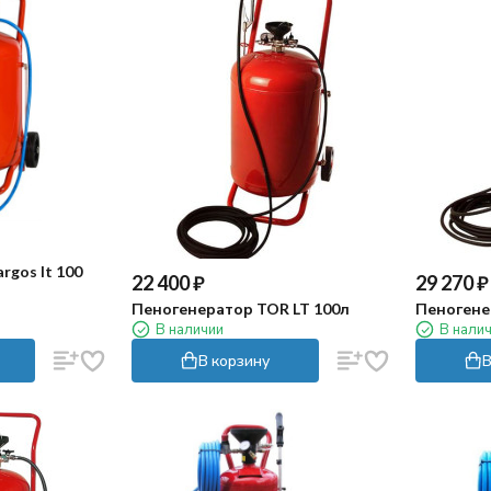
rgos It 100
22 400
₽
29 270
₽
Пеногенератор TOR LT 100л
Пеногене
В наличии
В нали
В корзину
В