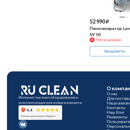
52 990
₽
Пеногенератор La
SV 50
Нет в наличии
Уведомить
О компа
О нас
Интернет-магазин оборудования и
Для постав
комплектующих для мойки и клининга
Наши вакан
Контакты
Наш блог
Реквизиты
Пользовате
Персональн