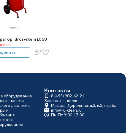
атор Idrosystem Lt 50
аличии
едомить
Контакты
ое оборудование
8 (495) 902-62-21
ные насосы
Заказать звонок
окого давления
Москва, Дорожная, д.3, к.3, стр.6а
ры и
info@ru-clean.ru
абжение
Пн-Пт 9:00-17:30
анспорт
борудование