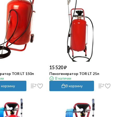
15 520
₽
ратор TOR LT 150л
Пеногенератор TOR LT 25л
чии
В наличии
 корзину
В корзину