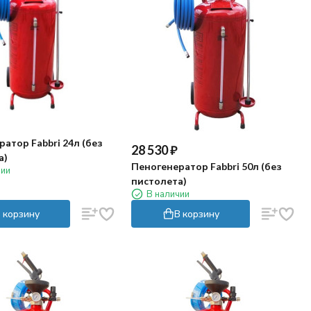
атор Fabbri 24л (без
28 530
₽
а)
Пеногенератор Fabbri 50л (без
чии
пистолета)
В наличии
 корзину
В корзину