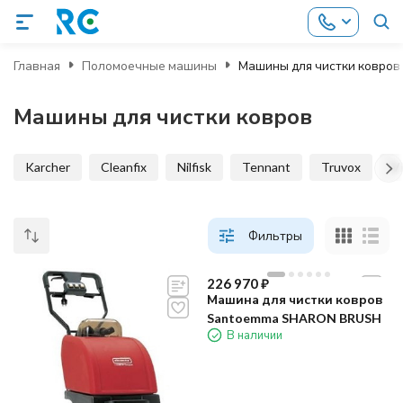
Главная
Поломоечные машины
Машины для чистки ковров
Машины для чистки ковров
Karcher
Cleanfix
Nilfisk
Tennant
Truvox
V
Фильтры
226 970
₽
Машина для чистки ковров
Santoemma SHARON BRUSH
В наличии