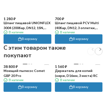
1 280
₽
700
₽
Шланг пищевой UNIONFLEX
Шланг пищевой PCV Multi
3004 (200бар, DN12, 1SN,
(40бар, DN12, 3 оплетки,
В наличии
В наличии
м.пог.)
м.пог.)
В корзину
В корзину
C этим товаром также
покупают
38 800
₽
1 560
₽
Моющий пылесос Comet
Держатель для копий
GBP 20 Pro
(нерж, D16мм, 3 места) RC
В наличии
В наличии
В корзину
В корзину