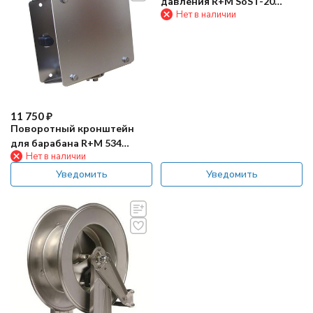
давления R+M SoST-20
Нет в наличии
(400бар, до 20м, окраш)
11 750
₽
Поворотный кронштейн
для барабана R+M 534
Нет в наличии
(нерж)
Уведомить
Уведомить