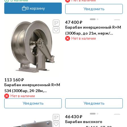
В наличии
Нет в наличии
15м, окраш)
21м, нерж)
В корзину
Уведомить
47 400
₽
Барабан инерционный R+M
(300бар, до 21м, нерж/
Нет в наличии
пластик)
113 160
₽
Барабан инерционный R+M
534 (300бар, 24-28м,
Нет в наличии
1/2"г-1/2"г, нерж)
Уведомить
Уведомить
46 430
₽
Барабан высокого