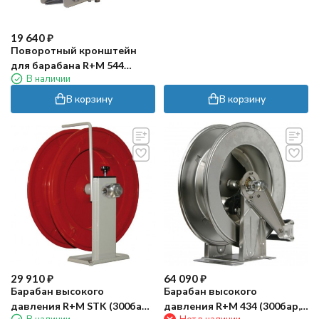
19 640
₽
Поворотный кронштейн
для барабана R+M 544
В наличии
(нерж)
В корзину
В корзину
29 910
₽
64 090
₽
Барабан высокого
Барабан высокого
давления R+M STK (300бар,
давления R+M 434 (300бар,