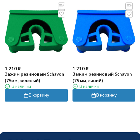
1 210
₽
1 210
₽
Зажим резиновый Schavon
Зажим резиновый Schavon
(75мм, зеленый)
(75 мм, синий)
В наличии
В наличии
В корзину
В корзину