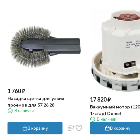
1 760
₽
Насадка щетка для узких
17 820
₽
проемов для 57 26 28
Вакуумный мотор (1200
В наличии
1-стад) Domel
В наличии
В корзину
В корзину