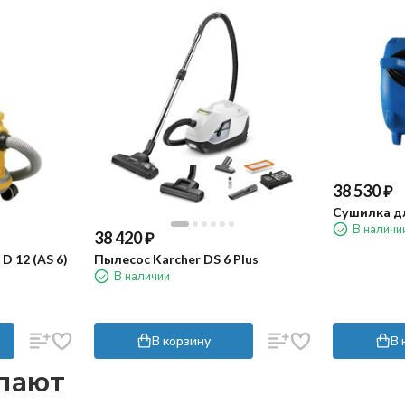
38 530
₽
Сушилка дл
В наличи
38 420
₽
D 12 (AS 6)
Пылесос Karcher DS 6 Plus
В наличии
В корзину
В 
упают