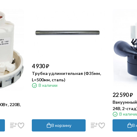
4 930
₽
Трубка удлинительная (Ф35мм,
L=500мм, сталь)
В наличии
22 590
₽
Вакуумный 
Вт, 220В,
24В, 2-стад
В наличи
В корзину
В 