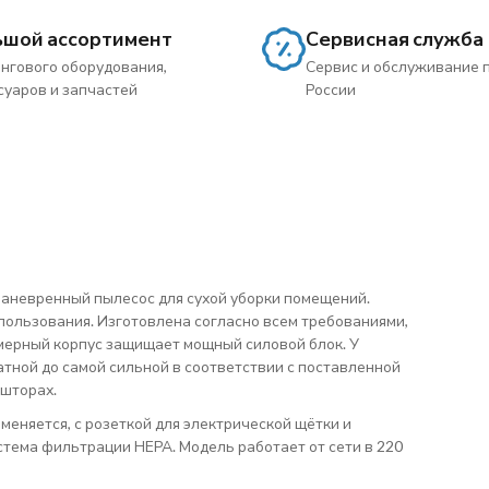
ьшой ассортимент
Сервисная служба
нгового оборудования,
Сервис и обслуживание 
суаров и запчастей
России
 маневренный пылесос для сухой уборки помещений.
пользования. Изготовлена согласно всем требованиями,
мерный корпус защищает мощный силовой блок. У
тной до самой сильной в соответствии с поставленной
 шторах.
еняется, с розеткой для электрической щётки и
стема фильтрации НЕРА. Модель работает от сети в 220