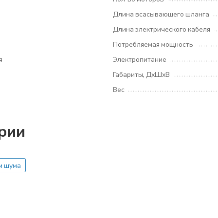
Длина всасывающего шланга
Длина электрического кабеля
Потребляемая мощность
я
Электропитание
Габариты, ДхШхВ
Вес
ории
м шума