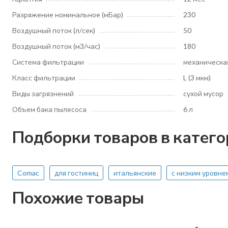
Разряжение номинальное (мБар)
230
Воздушный поток (л/сек)
50
Воздушный поток (м3/час)
180
Система фильтрации
механическа
Класс фильтрации
L (3 мкм)
Виды загрязнений
сухой мусор
Объем бака пылесоса
6 л
Подборки товаров в катег
Comac
для гостиниц
итальянские
с низким уровне
Похожие товары