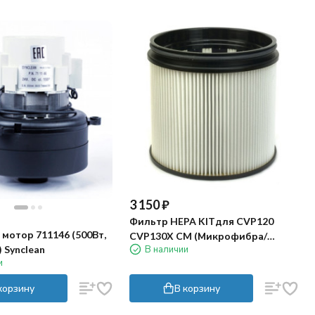
3 150
₽
Фильтр HEPA KITдля CVP120
мотор 711146 (500Вт,
CVP130X CM (Микрофибра/
В наличии
) Synclean
Полиэстер)
и
корзину
В корзину