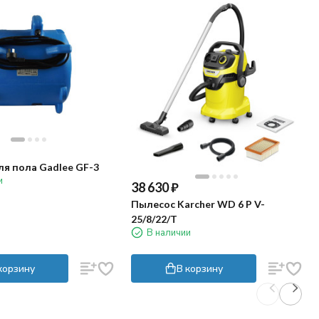
я пола Gadlee GF-3
и
38 630
₽
Пылесос Karcher WD 6 P V-
25/8/22/T
В наличии
корзину
В корзину