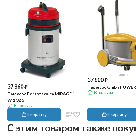
37 800
₽
37 860
₽
Пылесос Ghibli POWER 
В наличии
Пылесос Portotecnica MIRAGE 1
W 1 32 S
В наличии
В корзину
В корзину
C этим товаром также пок