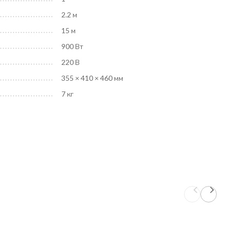
2.2 м
15 м
900 Вт
220 В
355 × 410 × 460 мм
7 кг