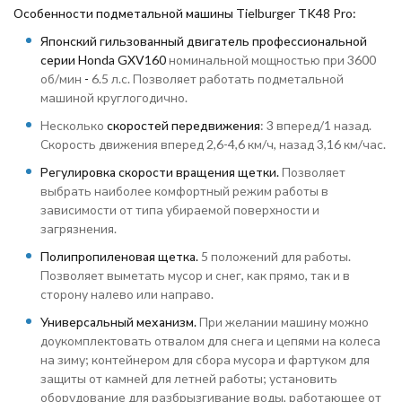
Особенности
подметальной машины Tielburger TK
4
8 Pro:
Японский гильзованный двигатель профессиональной
серии Honda GXV160
номинальной мощностью при 3600
об/мин
-
6.5 л.с. Позволяет работать подметальной
машиной круглогодично.
Несколько
скоростей передвижения
: 3 вперед/1 назад.
Скорость движения вперед 2,6-4,6 км/ч, назад 3,16 км/час.
Регулировка скорости вращения щетки.
Позволяет
выбрать наиболее комфортный режим работы в
зависимости от типа убираемой поверхности и
загрязнения.
Полипропиленовая щетка.
5 положений для работы.
Позволяет выметать мусор и снег, как прямо, так и в
сторону налево или направо.
Универсальный механизм.
При желании машину можно
доукомплектовать отвалом для снега и цепями на колеса
на зиму; контейнером для сбора мусора и фартуком для
защиты от камней для летней работы; установить
оборудование для разбрызгивание воды, работающее от