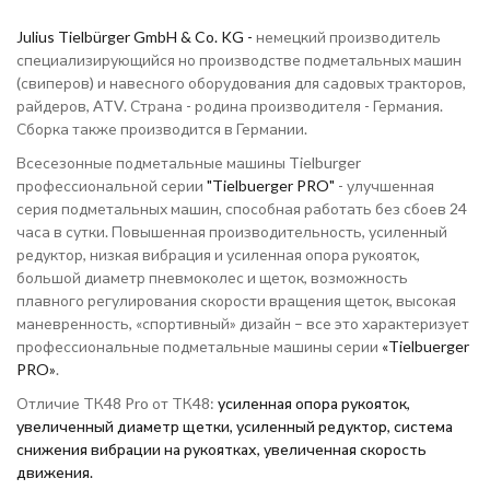
Julius Tielbürger GmbH & Co. KG -
немецкий производитель
специализирующийся но производстве подметальных машин
(свиперов) и навесного оборудования для садовых тракторов,
райдеров, ATV. Страна - родина производителя - Германия.
Сборка также производится в Германии.
Всесезонные подметальные машины Tielburger
профессиональной серии
"Tielbuerger PRO"
- улучшенная
серия подметальных машин, способная работать без сбоев 24
часа в сутки. Повышенная производительность, усиленный
редуктор, низкая вибрация и усиленная опора рукояток,
большой диаметр пневмоколес и щеток, возможность
плавного регулирования скорости вращения щеток, высокая
маневренность, «спортивный» дизайн – все это характеризует
профессиональные подметальные машины серии
«Tielbuerger
PRO»
.
Отличие ТК48 Pro от ТК48:
усиленная опора рукояток,
увеличенный диаметр щетки, усиленный редуктор, система
снижения вибрации на рукоятках,
увеличенная скорость
движения.