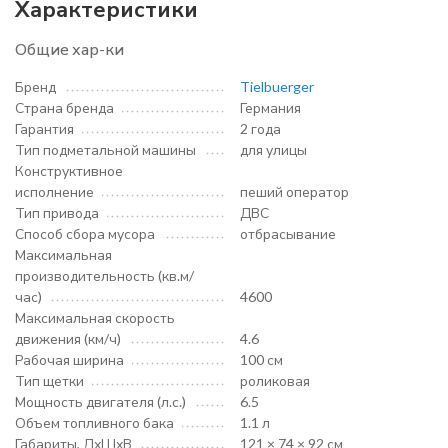
Характеристики
Общие хар-ки
Бренд
Tielbuerger
Страна бренда
Германия
Гарантия
2 года
Тип подметальной машины
для улицы
Конструктивное
исполнение
пеший оператор
Тип привода
ДВС
Способ сбора мусора
отбрасывание
Максимальная
производительность (кв.м/
час)
4600
Максимальная скорость
движения (км/ч)
4.6
Рабочая ширина
100 см
Тип щетки
роликовая
Мощность двигателя (л.с.)
6.5
Объем топливного бака
1.1 л
Габариты, ДхШхВ
121 × 74 × 92 см