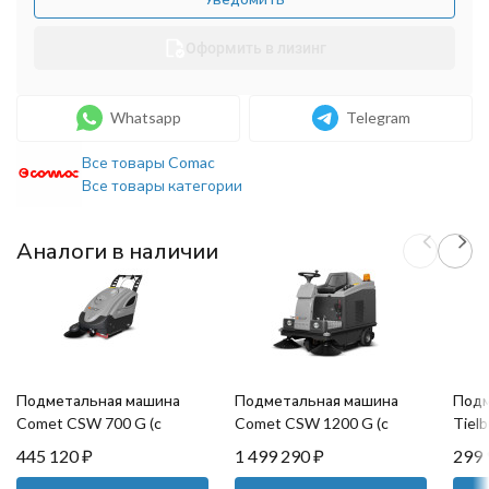
Оформить в лизинг
Whatsapp
Telegram
Все товары Comac
Все товары категории
Аналоги в наличии
Подметальная машина
Подметальная машина
Подм
Comet CSW 700 G (с
Comet CSW 1200 G (с
Tiel
двигателем Honda)
двигателем Honda)
445 120
₽
1 499 290
₽
299