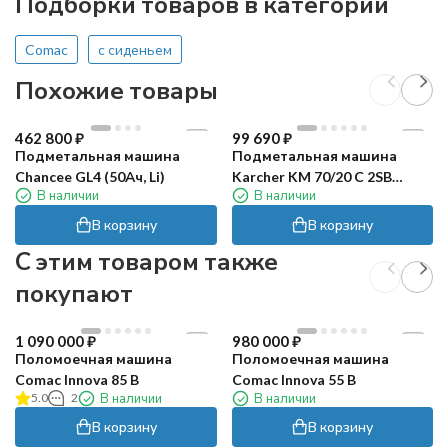
Подборки товаров в категории
Comac
с сиденьем
Похожие товары
462 800
₽
99 690
₽
Подметальная машина
Подметальная машина
Chancee GL4 (50Ач, Li)
Karcher KM 70/20 C 2SB
В наличии
В наличии
RETAIL
В корзину
В корзину
C этим товаром также
покупают
1 090 000
₽
980 000
₽
Поломоечная машина
Поломоечная машина
Comac Innova 85 B
Comac Innova 55 B
5.0
2
В наличии
В наличии
В корзину
В корзину