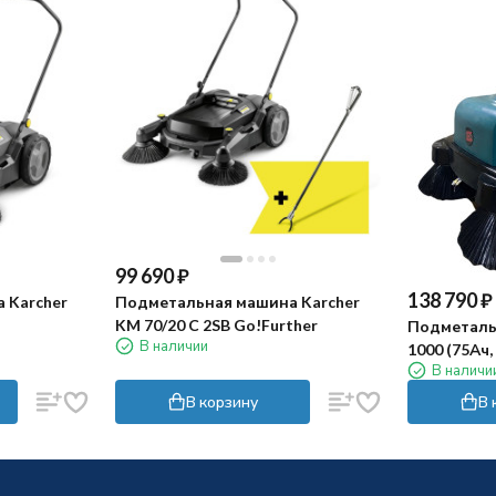
99 690
₽
138 790
₽
 Karcher
Подметальная машина Karcher
KM 70/20 C 2SB Go!Further
Подметаль
В наличии
1000 (75Ач, 
В наличи
В корзину
В 