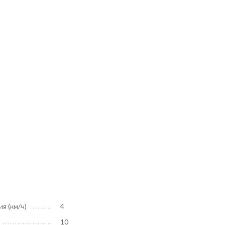
я (км/ч)
4
10