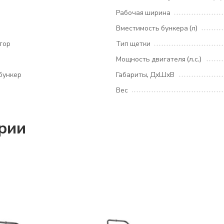
Рабочая ширина
Вместимость бункера (л)
тор
Тип щетки
Мощность двигателя (л.с.)
бункер
Габариты, ДхШхВ
Вес
ории