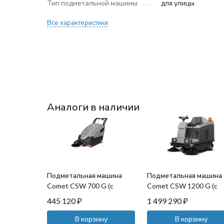
Тип подметальной машины
для улицы
Все характеристики
Аналоги в наличии
Подметальная машина
Подметальная машина
Comet CSW 700 G (с
Comet CSW 1200 G (с
двигателем Honda)
двигателем Honda)
445 120
₽
1 499 290
₽
В корзину
В корзину