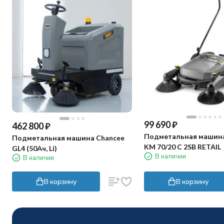
99 690
₽
462 800
₽
Подметальная машина
Подметальная машина Chancee
KM 70/20 C 2SB RETAIL
GL4 (50Ач, Li)
В наличии
В наличии
В корзину
В корзину