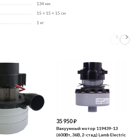
134 мм
15 × 15 × 15 см
1 кг
35 950
₽
Вакуумный мотор 119439-13
(600Вт, 36В, 2-стад) Lamb Electric