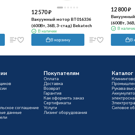
12 800
₽
12 570
₽
Вакуумный
Вакуумный мотор BT016336
(600Вт, 36В
(600Вт, 36В, 3-стад) Bekatech
В наличи
В наличии
В корзину
В 
нии
Покупателям
Каталог
Оплата
Клинингов
щиков
Доставка
Промышлен
сии
Возврат
Рукава выс
Гарантия
Аккумулято
Как оформить заказ
электросн
Сертификаты
Электротр
льское соглашение
Услуги
Силовое о
ые данные
Лизинг оборудования
ели