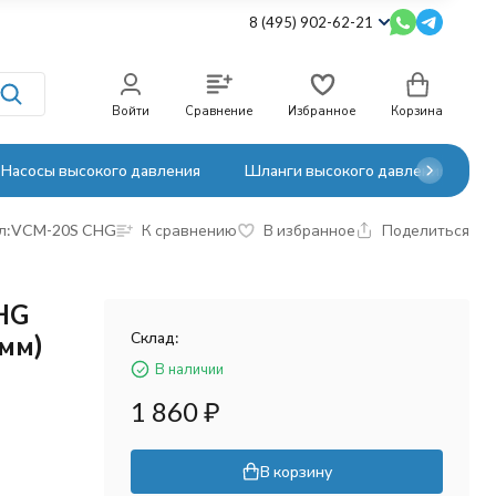
8 (495) 902-62-21
Войти
Сравнение
Избранное
Корзина
Насосы высокого давления
Шланги высокого давления
л:
VCM-20S CHG
К сравнению
В избранное
Поделиться
HG
Склад:
6мм)
В наличии
1 860
₽
В корзину