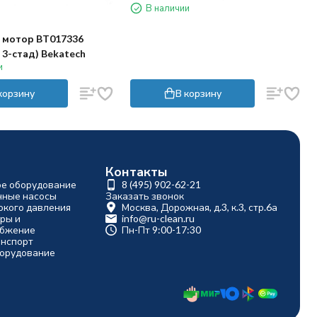
В наличии
 мотор BT017336
, 3-стад) Bekatech
и
корзину
В корзину
Контакты
ое оборудование
8 (495) 902-62-21
ные насосы
Заказать звонок
окого давления
Москва, Дорожная, д.3, к.3, стр.6а
ры и
info@ru-clean.ru
абжение
Пн-Пт 9:00-17:30
анспорт
борудование