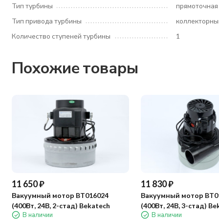
Тип турбины
прямоточная
Тип привода турбины
коллекторны
Количество ступеней турбины
1
Похожие товары
11 650
₽
11 830
₽
Вакуумный мотор BT016024
Вакуумный мотор BT0
(400Вт, 24В, 2-стад) Bekatech
(400Вт, 24В, 3-стад) Be
В наличии
В наличии