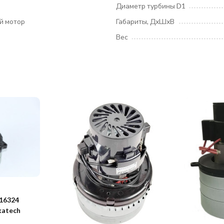
Диаметр турбины D1
й мотор
Габариты, ДхШхВ
Вес
16324
katech