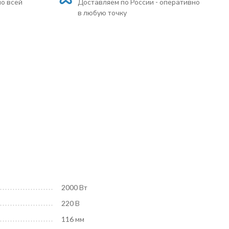
по всей
Доставляем по России - оперативно
в любую точку
2000 Вт
220 В
116 мм