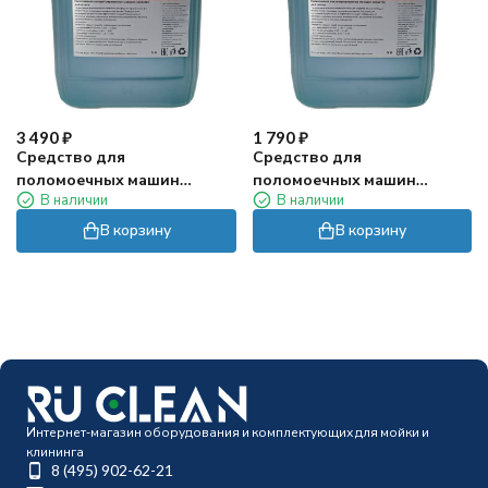
3 490
₽
1 790
₽
Средство для
Средство для
поломоечных машин
поломоечных машин
В наличии
В наличии
Custom TRANS F (10л)
Custom TRANS F (5л)
В корзину
В корзину
Интернет-магазин оборудования и комплектующих для мойки и
клининга
8 (495) 902-62-21