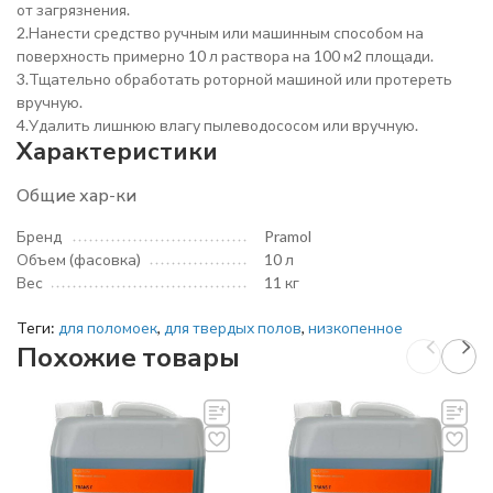
от загрязнения.
2.Нанести средство ручным или машинным способом на
поверхность примерно 10 л раствора на 100 м2 площади.
3.Тщательно обработать роторной машиной или протереть
вручную.
4.Удалить лишнюю влагу пылеводососом или вручную.
Характеристики
Общие хар-ки
Бренд
Pramol
Объем (фасовка)
10 л
Вес
11 кг
Теги:
для поломоек
,
для твердых полов
,
низкопенное
Похожие товары