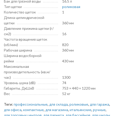
Бак для грязной воды
16.5 л
Тип щетки
роликовая
Количество щеток
1
Длина цилиндрической
щетки
360 мм
Давление прижима щетки (г/
см2)
16
Частота вращения щеток
(об/мин)
820
Рабочая ширина
360 мм
Ширина водосборной
рейки
430 мм
Максимальная
производительность (кв.м/
час)
1300
Уровень шума (dB)
74
Габариты, ДхШхВ
753 × 440 × 1220 мм
Вес
52 кг
Теги:
профессиональные
,
для склада
,
роликовые
,
для гаража
,
для офиса
,
компактные
,
для магазина
,
итальянские
,
ручные
,
для торговых центров
,
для паркета
,
для бассейнов
,
для школы
,