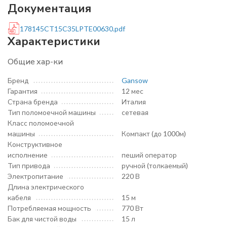
Документация
178145CT15C35LPTE00630.pdf
Характеристики
Общие хар-ки
Бренд
Gansow
Гарантия
12 мес
Страна бренда
Италия
Тип поломоечной машины
сетевая
Класс поломоечной
машины
Компакт (до 1000м)
Конструктивное
исполнение
пеший оператор
Тип привода
ручной (толкаемый)
Электропитание
220 В
Длина электрического
кабеля
15 м
Потребляемая мощность
770 Вт
Бак для чистой воды
15 л