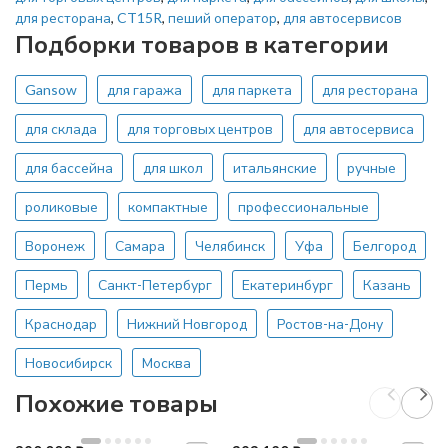
для ресторана
,
CT15R
,
пеший оператор
,
для автосервисов
Подборки товаров в категории
Gansow
для гаража
для паркета
для ресторана
для склада
для торговых центров
для автосервиса
для бассейна
для школ
итальянские
ручные
роликовые
компактные
профессиональные
Воронеж
Самара
Челябинск
Уфа
Белгород
Пермь
Санкт-Петербург
Екатеринбург
Казань
Краснодар
Нижний Новгород
Ростов-на-Дону
Новосибирск
Москва
Похожие товары