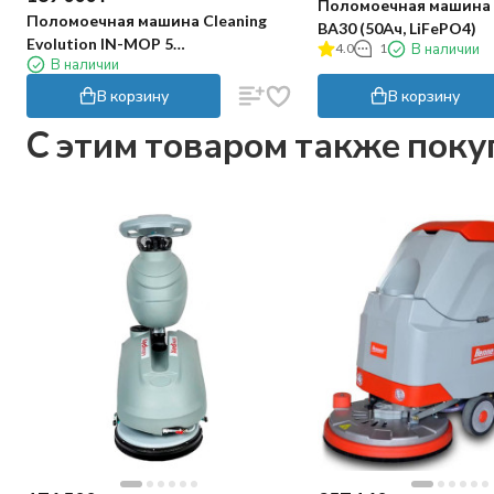
Поломоечная машина
Поломоечная машина Cleaning
BA30 (50Ач, LiFePO4)
Evolution IN-MOP 5
4.0
1
В наличии
В наличии
PROFESSIONAL
В корзину
В корзину
C этим товаром также пок