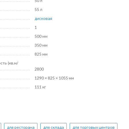
50 л
55 л
дисковая
1
500 мм
350 мм
825 мм
ть (кв.м/
2800
1290 × 825 × 1055 мм
111 кг
для ресторана
для склада
для торговых центров