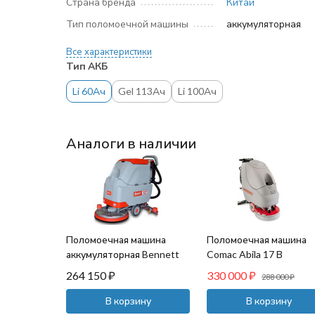
Страна бренда
Китай
Тип поломоечной машины
аккумуляторная
Все характеристики
Тип АКБ
Li 60Ач
Gel 113Ач
Li 100Ач
Аналоги в наличии
Поломоечная машина
Поломоечная машина
аккумуляторная Bennett
Comac Abila 17 В
S510b Basic (113 Ач)
264 150
₽
330 000
₽
288 000
₽
В корзину
В корзину