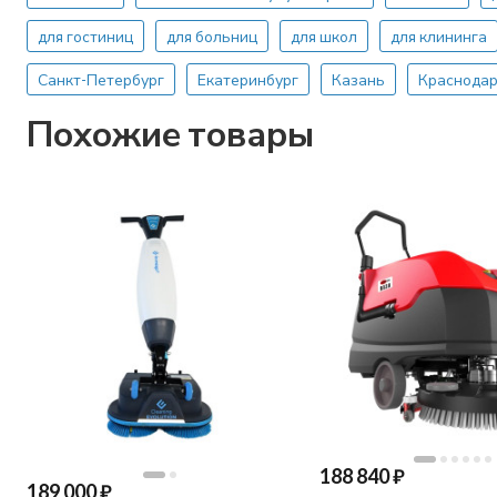
для гостиниц
для больниц
для школ
для клининга
Санкт-Петербург
Екатеринбург
Казань
Краснода
Похожие товары
188 840
₽
189 000
₽