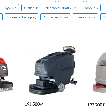
ручные
дисковые
профессиональные
Воронеж
р
Нижний Новгород
Ростов-на-Дону
Новосибирск
М
191 500
₽
192 200
₽