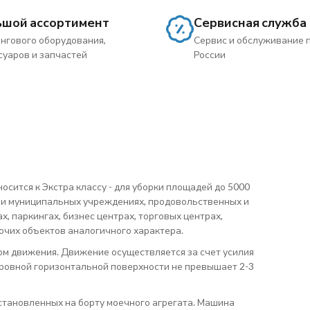
ьшой ассортимент
Сервисная служба
нгового оборудования,
Сервис и обслуживание 
суаров и запчастей
России
сится к Экстра классу - для уборки площадей до 5000
х и муниципальных учреждениях, продовольственных и
, паркингах, бизнес центрах, торговых центрах,
очих объектов аналогичного характера.
м движения. Движение осуществляется за счет усилия
а ровной горизонтальной поверхности не превышает 2-3
становленных на борту моечного агрегата. Машина