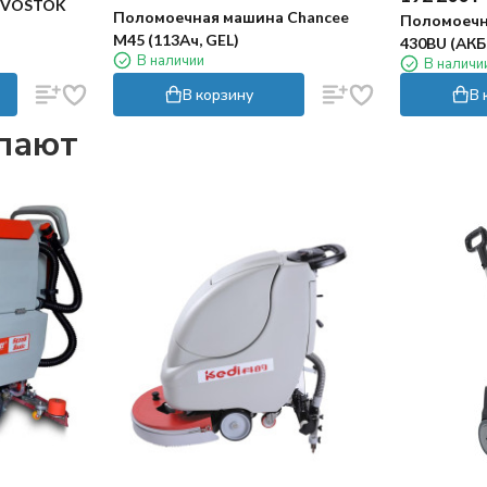
 VOSTOK
Поломоечная машина Chancee
Поломоечн
M45 (113Ач, GEL)
430BU (АКБ
В наличии
В наличи
В корзину
В 
упают