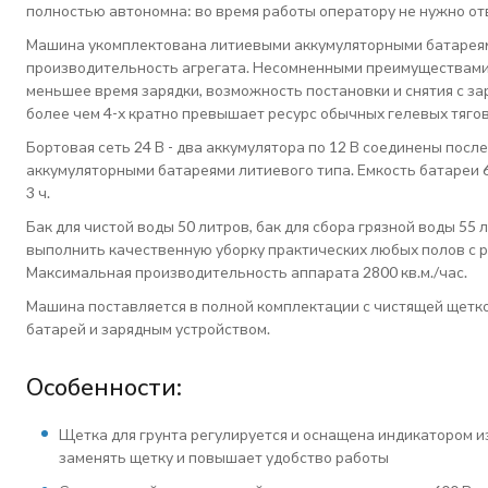
полностью автономна: во время работы оператору не нужно от
Машина укомплектована литиевыми аккумуляторными батареям
производительность агрегата. Несомненными преимуществами
меньшее время зарядки, возможность постановки и снятия с за
более чем 4-х кратно превышает ресурс обычных гелевых тяго
Бортовая сеть 24 В - два аккумулятора по 12 В соединены пос
аккумуляторными батареями литиевого типа. Емкость батареи 60
3 ч.
Бак для чистой воды 50 литров, бак для сбора грязной воды 55
выполнить качественную уборку практических любых полов с 
Максимальная производительность аппарата 2800 кв.м./час.
Машина поставляется в полной комплектации с чистящей щетк
батарей и зарядным устройством.
Особенности:
Щетка для грунта регулируется и оснащена индикатором и
заменять щетку и повышает удобство работы