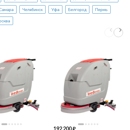
Самара
Челябинск
Уфа
Белгород
Пермь
осква
192 200
₽