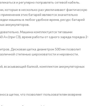
влекаться и регулярно поправлять сетевой кабель.
и, которые в несколько раз увеличивают фактическую
 применения этих батарей являются значительно
рядки машины в любое удобное время, ресурс батарей
вых аккумуляторов.
ледовательно. Машина комплектуется тяговыми
 Ач (при С3), время работы от одного заряда порядка 2-
 литров. Дисковая щетка диаметром 500 мм позволит
различной степенью шероховатости и неровности.
ой, всасывающей балкой, комплектом аккумуляторных
зноса щетки, что позволяет пользователям вовремя