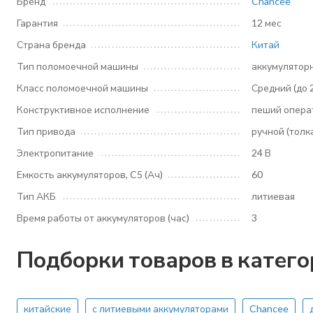
Бренд
Chancee
Гарантия
12 мес
Страна бренда
Китай
Тип поломоечной машины
аккумулятор
Класс поломоечной машины
Средний (до 
Конструктивное исполнение
пеший опера
Тип привода
ручной (толк
Электропитание
24 В
Емкость аккумуляторов, C5 (Ач)
60
Тип АКБ
литиевая
Время работы от аккумуляторов (час)
3
Подборки товаров в катег
китайские
с литиевыми аккумуляторами
Chancee