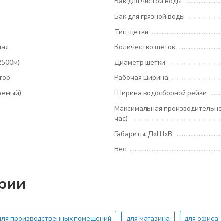
Бак для чистой воды
Бак для грязной воды
Тип щетки
ная
Количество щеток
2500м)
Диаметр щетки
тор
Рабочая ширина
аемый)
Ширина водосборной рейки
Максимальная производительнос
час)
Габариты, ДхШхВ
Вес
ории
для производственных помещений
для магазина
для офиса