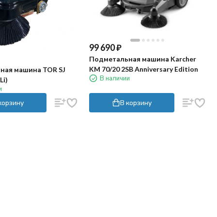
99 690
₽
Подметальная машина Karcher
KM 70/20 2SB Anniversary Edition
ная машина TOR SJ
В наличии
Li)
и
корзину
В корзину