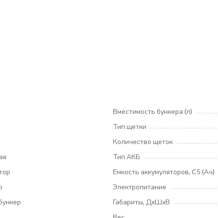
Вместимость бункера (л)
Тип щетки
Количество щеток
ая
Тип АКБ
тор
Емкость аккумуляторов, C5 (Ач)
р
Электропитание
бункер
Габариты, ДхШхВ
Вес