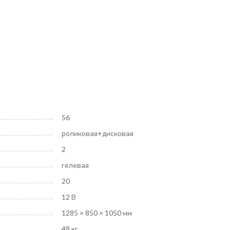
56
роликовая+дисковая
2
гелевая
20
12 В
1285 × 850 × 1050 мм
48 кг