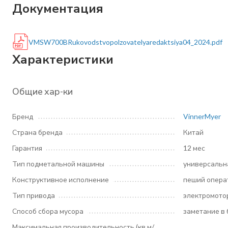
Документация
VMSW700BRukovodstvopolzovatelyaredaktsiya04_2024.pdf
Характеристики
Общие хар-ки
Бренд
VinnerMyer
Страна бренда
Китай
Гарантия
12 мес
Тип подметальной машины
универсальн
Конструктивное исполнение
пеший опера
Тип привода
электромото
Способ сбора мусора
заметание в 
Максимальная производительность (кв.м/