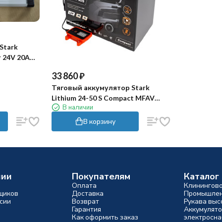
Stark
r 24V 20A
33 860
₽
Тяговый аккумулятор Stark
Lithium 24-50 S Compact MFAV
В наличии
(24В, 50Ач, Li-ion)
В корзину
нии
Покупателям
Каталог
Оплата
Клинингов
щиков
Доставка
Промышлен
сии
Возврат
Рукава выс
Гарантия
Аккумулято
Как оформить заказ
электросн