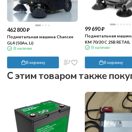
99 690
₽
462 800
₽
Подметальная машина
Подметальная машина Chancee
KM 70/20 C 2SB RETAIL
GL4 (50Ач, Li)
В наличии
В наличии
В корзину
В корзину
C этим товаром также пок