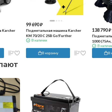
99 690
₽
138 790
₽
 Karcher
Подметальная машина Karcher
KM 70/20 C 2SB Go!Further
Подметаль
В наличии
1000 (75Ач, 
В наличи
В корзину
В 
упают