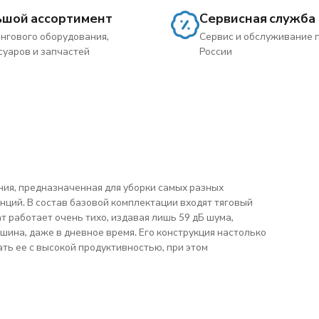
ьшой ассортимент
Сервисная служба
нгового оборудования,
Сервис и обслуживание 
суаров и запчастей
России
ия, предназначенная для уборки самых разных
нций. В состав базовой комплектации входят тяговый
т работает очень тихо, издавая лишь 59 дБ шума,
шина, даже в дневное время. Его конструкция настолько
ть ее с высокой продуктивностью, при этом