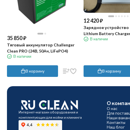
12 420
₽
Зарядное устройство 
Lithium Battery Charge
35 850
₽
В наличии
APT
Тяговый аккумулятор Challenger
Clean PRO (24В, 50Ач, LiFePO4)
В наличии
В корзину
В корзину
О компа
О нас
Интернет-магазин оборудования и
Для постав
комплектующих для мойки и клининга
Наши вакан
Контакты
Наш блог