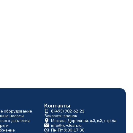
Контакты
ое оборудование
8 (495) 902-62-21
ные насосы
Заказать звонок
окого давления
Москва, Дорожная, д.3, к.3, стр.6а
ры и
info@ru-clean.ru
абжение
Пн-Пт 9:00-17:30