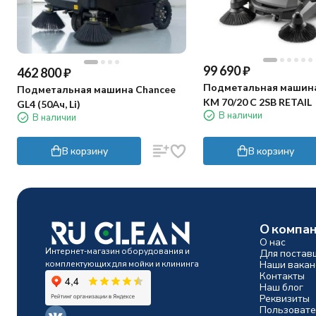
99 690
₽
462 800
₽
Подметальная машина
Подметальная машина Chancee
KM 70/20 C 2SB RETAIL
GL4 (50Ач, Li)
В наличии
В наличии
В корзину
В корзину
О компа
О нас
Интернет-магазин оборудования и
Для постав
комплектующих для мойки и клининга
Наши вакан
Контакты
Наш блог
Реквизиты
Пользовате