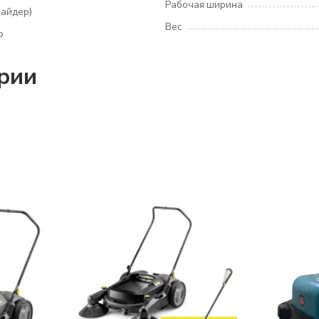
Рабочая ширина
райдер)
Вес
р
ории