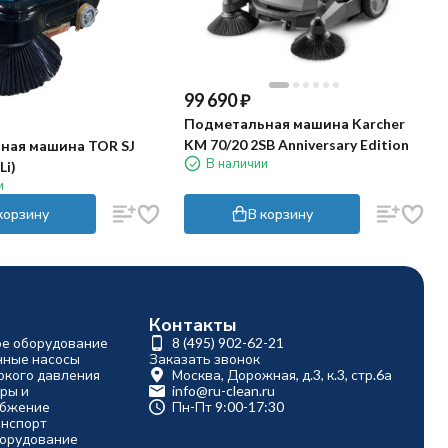
99 690
₽
Подметальная машина Karcher
KM 70/20 2SB Anniversary Edition
ная машина TOR SJ
В наличии
Li)
и
корзину
В корзину
Контакты
ое оборудование
8 (495) 902-62-21
ные насосы
Заказать звонок
окого давления
Москва, Дорожная, д.3, к.3, стр.6а
ры и
info@ru-clean.ru
абжение
Пн-Пт 9:00-17:30
анспорт
борудование