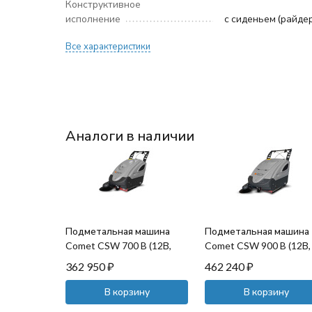
Конструктивное
исполнение
с сиденьем (райде
Все характеристики
Аналоги в наличии
Подметальная машина
Подметальная машина
Comet CSW 700 B (12В,
Comet CSW 900 B (12В,
700 Вт)
0.7кВт)
362 950
₽
462 240
₽
В корзину
В корзину