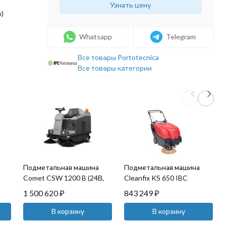
Узнать цену
р)
Whatsapp
Telegram
Все товары Portotecnica
Все товары категории
Подметальная машина
Подметальная машина
Comet CSW 1200 B (24В,
Cleanfix KS 650 IBC
2.1кВт)
1 500 620
₽
843 249
₽
В корзину
В корзину