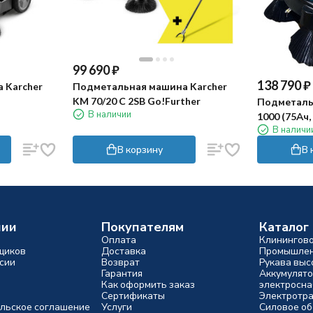
99 690
₽
138 790
₽
 Karcher
Подметальная машина Karcher
KM 70/20 C 2SB Go!Further
Подметаль
В наличии
1000 (75Ач, 
В наличи
В корзину
В 
нии
Покупателям
Каталог
Оплата
Клинингов
щиков
Доставка
Промышлен
сии
Возврат
Рукава выс
Гарантия
Аккумулято
Как оформить заказ
электросн
Сертификаты
Электротр
льское соглашение
Услуги
Силовое о