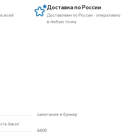
Доставка по России
по всей
Доставляем по России - оперативно
в любую точку
заметание в бункер
ть (кв.м/
6600