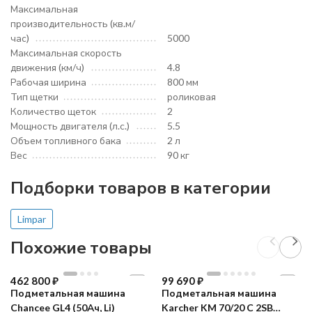
Максимальная
производительность (кв.м/
час)
5000
Максимальная скорость
движения (км/ч)
4.8
Рабочая ширина
800 мм
Тип щетки
роликовая
Количество щеток
2
Мощность двигателя (л.с.)
5.5
Объем топливного бака
2 л
Вес
90 кг
Подборки товаров в категории
Limpar
Похожие товары
462 800
₽
99 690
₽
Подметальная машина
Подметальная машина
Chancee GL4 (50Ач, Li)
Karcher KM 70/20 C 2SB