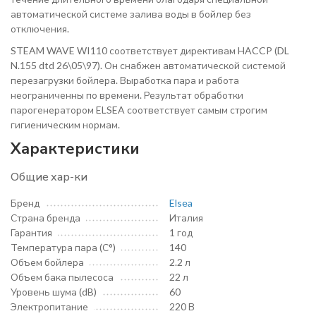
автоматической системе залива воды в бойлер без
отключения.
STEAM WAVE WI110 соответствует директивам HACCP (DL
N.155 dtd 26\05\97). Он снабжен автоматической системой
перезагрузки бойлера. Выработка пара и работа
неограниченны по времени. Результат обработки
парогенератором ELSEA cоответствует самым строгим
гигиеническим нормам.
Характеристики
Общие хар-ки
Бренд
Elsea
Страна бренда
Италия
Гарантия
1 год
Температура пара (С°)
140
Объем бойлера
2.2 л
Объем бака пылесоса
22 л
Уровень шума (dB)
60
Электропитание
220 В