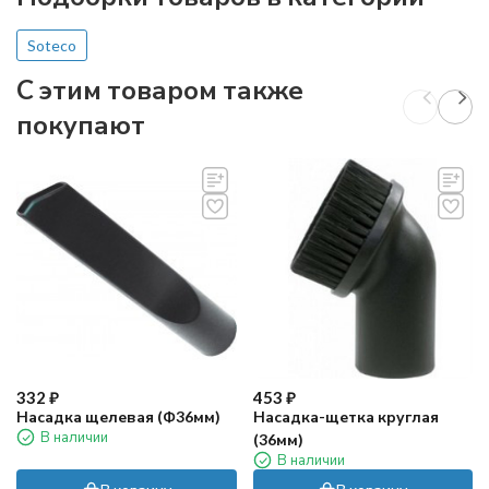
Soteco
C этим товаром также
покупают
332
₽
453
₽
Насадка щелевая (Ф36мм)
Насадка-щетка круглая
В наличии
(36мм)
В наличии