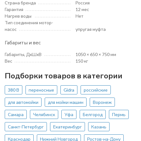
Страна бренда
Россия
Гарантия
12 мес
Нагрев воды
Нет
Тип соединения мотор-
насос
упругая муфта
Габариты и вес
Габариты, ДхШхВ
1050 × 650 × 750 мм
Вес
150 кг
Подборки товаров в категории
380 В
переносные
Gidra
российские
для автомойки
для мойки машин
Воронеж
Самара
Челябинск
Уфа
Белгород
Пермь
Санкт-Петербург
Екатеринбург
Казань
Краснодар
Нижний Новгород
Ростов-на-Дону