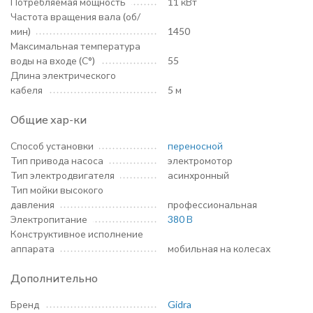
Потребляемая мощность
11 кВт
Частота вращения вала (об/
мин)
1450
Максимальная температура
воды на входе (С°)
55
Длина электрического
кабеля
5 м
Общие хар-ки
Способ установки
переносной
Тип привода насоса
электромотор
Тип электродвигателя
асинхронный
Тип мойки высокого
давления
профессиональная
Электропитание
380 В
Конструктивное исполнение
аппарата
мобильная на колесах
Дополнительно
Бренд
Gidra