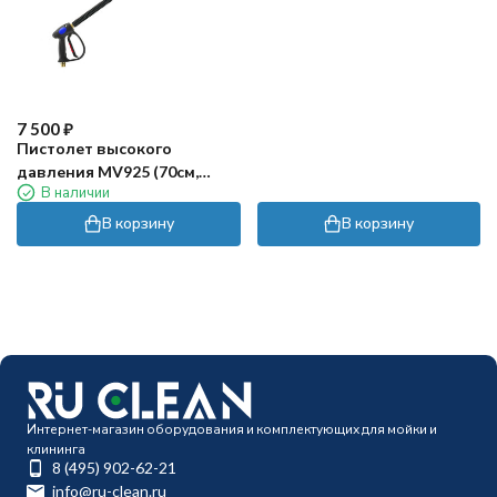
7 500
₽
Пистолет высокого
давления MV925 (70cм,
В наличии
вх.М22ш, изогн, форсунка)
Tecomec
В корзину
В корзину
Интернет-магазин оборудования и комплектующих для мойки и
клининга
8 (495) 902-62-21
info@ru-clean.ru