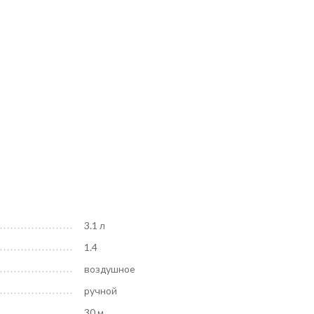
3.1 л
1.4
воздушное
ручной
30 м