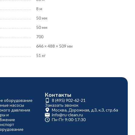
8 м
50 мм
50 мм
700
646 × 488 × 509 мм
51 кг
Контакты
ое оборудование
8 (495) 902-62-21
ные насосы
Заказать звонок
окого давления
Москва, Дорожная, д.3, к.3, стр.6а
ры и
info@ru-clean.ru
абжение
Пн-Пт 9:00-17:30
анспорт
борудование