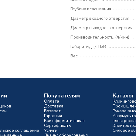
Глубина всасывания
Диаметр входного отверстия
Диаметр выходного отверстия
Производительность, (л/мин)
Габариты, ДхШхВ
Вес
нии
Покупателям
Каталог
Оплата
Клинингов
щиков
Доставка
Промышлен
сии
Возврат
Рукава выс
Гарантия
Аккумулято
Как оформить заказ
электросн
Сертификаты
Электротр
льское соглашение
Услуги
Силовое о
ые данные
Лизинг оборудования