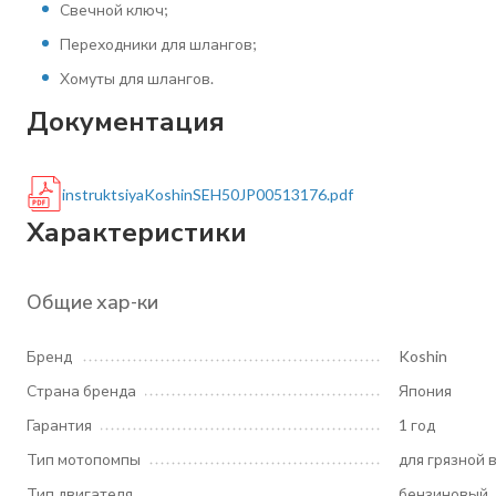
Свечной ключ;
Переходники для шлангов;
Хомуты для шлангов.
Документация
instruktsiyaKoshinSEH50JP00513176.pdf
Характеристики
Общие хар-ки
Бренд
Koshin
Страна бренда
Япония
Гарантия
1 год
Тип мотопомпы
для грязной 
Тип двигателя
бензиновый