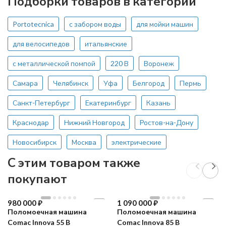
Подборки товаров в категории
Portotecnica
с забором воды
для мойки машин
для велосипедов
итальянские
с металлической помпой
220 В
Воронеж
Самара
Челябинск
Уфа
Белгород
Пермь
Санкт-Петербург
Екатеринбург
Казань
Краснодар
Нижний Новгород
Ростов-на-Дону
Новосибирск
Москва
электрические
C этим товаром также
покупают
980 000
₽
1 090 000
₽
Поломоечная машина
Поломоечная машина
Comac Innova 55 B
Comac Innova 85 B