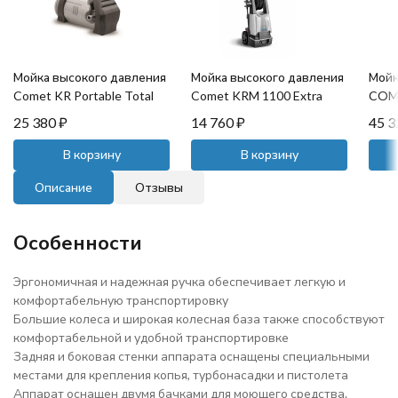
Мойка высокого давления
Мойка высокого давления
Мойк
Comet KR Portable Total
Comet KRM 1100 Extra
COME
stop
Total stop
25 380
₽
14 760
₽
45 
В корзину
В корзину
Описание
Отзывы
Особенности
Эргономичная и надежная ручка обеспечивает легкую и
комфортабельную транспортировку
Большие колеса и широкая колесная база также способствуют
комфортабельной и удобной транспортировке
Задняя и боковая стенки аппарата оснащены специальными
местами для крепления копья, турбонасадки и пистолета
Аппарат оснащен двумя бачками для моющего средства.