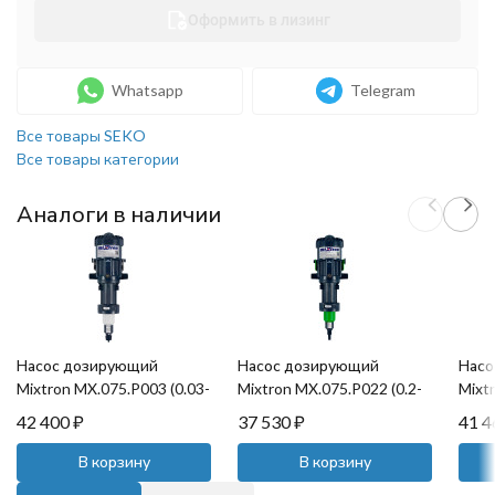
Оформить в лизинг
Whatsapp
Telegram
Все товары SEKO
Все товары категории
Аналоги в наличии
Насос дозирующий
Насос дозирующий
Насо
Mixtron MX.075.P003 (0.03-
Mixtron MX.075.P022 (0.2-
Mixt
0.2%, 0.5-6бар, 5л/ч)
2%, 0.5-6бар, 5л/ч)
4%, 0
42 400
₽
37 530
₽
41 
В корзину
В корзину