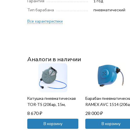
Гарантия
1 год
Тип барабана
пневматический
Все характеристики
Аналоги в наличии
Катушка пневматическая
Барабан пневматическ
TOR-TS (20бар, 15м,
RAMEX AVC 1514 (20ба
пласт)
15м, пласт)
8 670
₽
28 000
₽
В корзину
В корзину