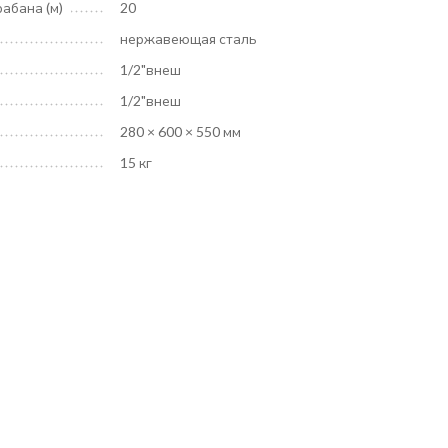
абана (м)
20
нержавеющая сталь
1/2"внеш
1/2"внеш
280 × 600 × 550 мм
15 кг