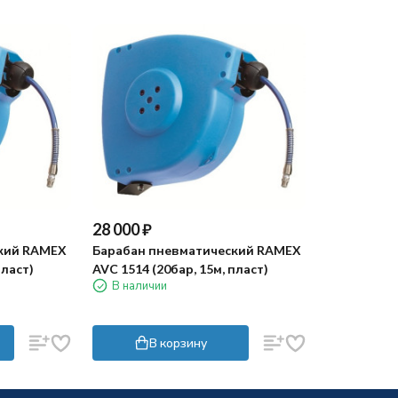
28 000
₽
кий RAMEX
Барабан пневматический RAMEX
пласт)
AVC 1514 (20бар, 15м, пласт)
В наличии
В корзину