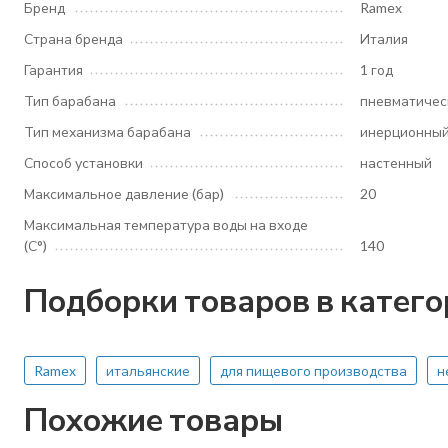
Бренд
Ramex
Страна бренда
Италия
Гарантия
1 год
Тип барабана
пневматичес
Тип механизма барабана
инерционны
Способ установки
настенный
Максимальное давление (бар)
20
Максимальная температура воды на входе
(С°)
140
Подборки товаров в катег
Ramex
итальянские
для пищевого производства
н
Похожие товары