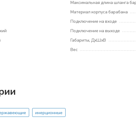
Максимальная длина шланга бар
Материал корпуса барабана
Подключение на входе
кий
Подключение на выходе
й
Габариты, ДхШхВ
Вес
ории
ержавеющие
инерционные