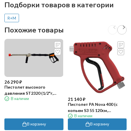
Подборки товаров в категории
R+M
Похожие товары
26 290
₽
Пистолет высокого
давления ST2320 (1/2"г,
В наличии
21 140
₽
150бар, 80л/мин) R+M
Пистолет PA Nova 400 (c
копьем S3 55 120см,
В наличии
красный)
В корзину
В корзину