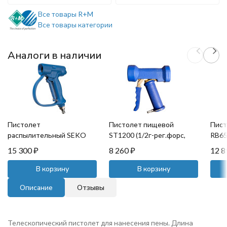
Все товары R+M
Все товары категории
Аналоги в наличии
Пистолет
Пистолет пищевой
Пист
распылительный SEKO
ST1200 (1/2г-рег.форс,
RB65
(1/2г, 12бар)
24бар, 100л/мин) R+M
24ба
15 300
₽
8 260
₽
12 
В корзину
В корзину
Описание
Отзывы
Телескопический пистолет для нанесения пены. Длина